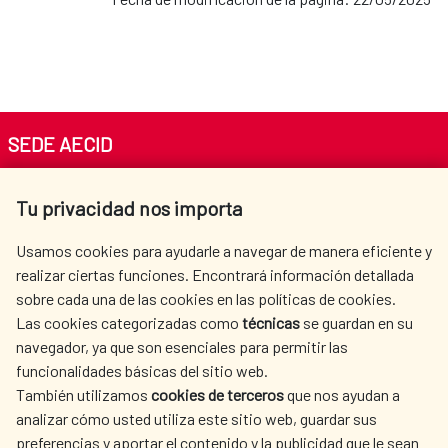
SEDE AECID
Av. Reyes Católicos 4 - 28040 Madrid
Tu privacidad nos importa
Tel. +34 900 20 30 54​​​​​​​
centro.informacion@aecid.es
Usamos cookies para ayudarle a navegar de manera eficiente y
realizar ciertas funciones. Encontrará información detallada
sobre cada una de las cookies en las políticas de cookies.
AECID
WHERE DO WE COOPERATE?
Las cookies categorizadas como
técnicas
se guardan en su
SPANISH HUMANITARIAN
PRESS ROOM
navegador, ya que son esenciales para permitir las
ACTION
funcionalidades básicas del sitio web.
También utilizamos
cookies de terceros
que nos ayudan a
CULTURE AND SCIENCE
LIBRARY
analizar cómo usted utiliza este sitio web, guardar sus
preferencias y aportar el contenido y la publicidad que le sean