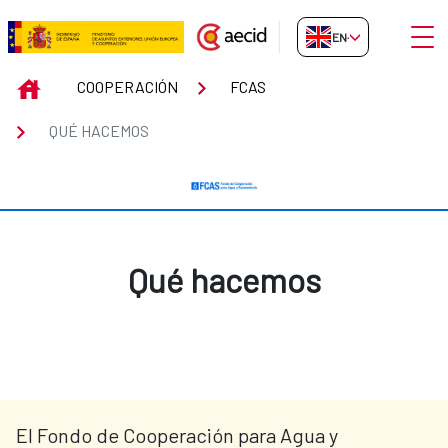
Skip to Main Content
Open
EN-GB
Qué hacemos
INICIO
COOPERACIÓN
FCAS
QUÉ HACEMOS
Qué hacemos
El Fondo de Cooperación para Agua y