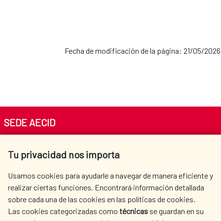
Fecha de modificación de la página: 21/05/2026
SEDE AECID
Av. Reyes Católicos 4 - 28040 Madrid
Tu privacidad nos importa
Tel. +34 900 20 30 54​​​​​​​
centro.informacion@aecid.es
Usamos cookies para ayudarle a navegar de manera eficiente y
realizar ciertas funciones. Encontrará información detallada
sobre cada una de las cookies en las políticas de cookies.
AECID
WHERE DO WE COOPERATE?
Las cookies categorizadas como
técnicas
se guardan en su
SPANISH HUMANITARIAN
PRESS ROOM