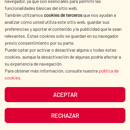
navegador, ya que son esenciales para permitir las
ACTION
funcionalidades básicas del sitio web.
CULTURE AND SCIENCE
LIBRARY
También utilizamos
cookies de terceros
que nos ayudan a
analizar cómo usted utiliza este sitio web, guardar sus
preferencias y aportar el contenido y la publicidad que le sean
relevantes. Estas cookies solo se guardan en su navegador
previo consentimiento por su parte.
Puede optar por activar o desactivar alguna o todas estas
OUR SOCIAL MEDIA
cookies, aunque la desactivación de algunas podría afectar a
su experiencia de navegación.
Para obtener más información, consulte nuestra
política de
cookies
.
ACEPTAR
TERMS OF USE
DATA PROTECTION
COOKIE POLICY
BROWSING GUIDE
RECHAZAR
ACCESSIBILITY
SITEMAP