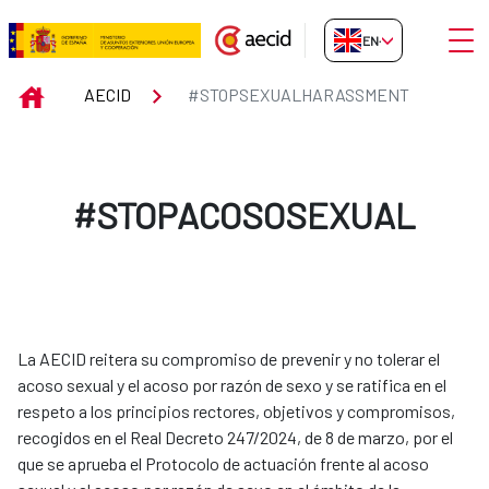
Skip to Main Content
Open
EN-GB
#STOPSEXUALHARASSMENT
INICIO
AECID
#STOPSEXUALHARASSMENT
#STOPACOSOSEXUAL
La AECID reitera su compromiso de prevenir y no tolerar el
acoso sexual y el acoso por razón de sexo y se ratifica en el
respeto a los principios rectores, objetivos y compromisos,
recogidos en el Real Decreto 247/2024, de 8 de marzo, por el
que se aprueba el Protocolo de actuación frente al acoso