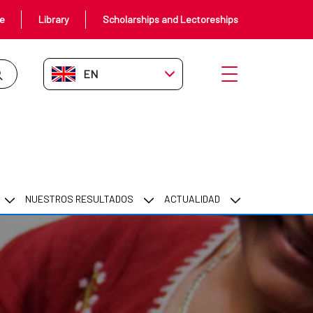
ce
Library
Scholarships and Lectoreships
EN-GB
Open menu
NUESTROS RESULTADOS
ACTUALIDAD