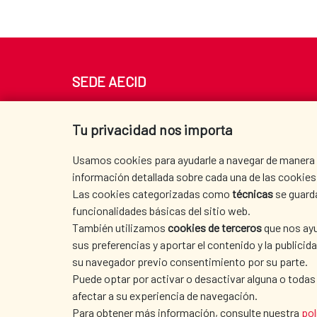
SEDE AECID
Av. Reyes Católicos 4 - 28040 Madrid
Tel. +34 900 20 30 54​​​​​​​
Tu privacidad nos importa
centro.informacion@aecid.es
Usamos cookies para ayudarle a navegar de manera ef
información detallada sobre cada una de las cookies 
Las cookies categorizadas como
técnicas
se guard
funcionalidades básicas del sitio web.
También utilizamos
cookies de terceros
que nos ayu
sus preferencias y aportar el contenido y la publici
su navegador previo consentimiento por su parte.
Puede optar por activar o desactivar alguna o todas
afectar a su experiencia de navegación.
TERMS OF USE
|
DATA PROTECTION
|
COO
Para obtener más información, consulte nuestra
pol