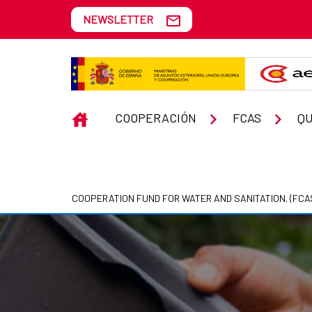
Skip to Main Content
NEWSLETTER
Guatemala
INICIO
COOPERACIÓN
FCAS
Q
COOPERATION FUND FOR WATER AND SANITATION. (FCA