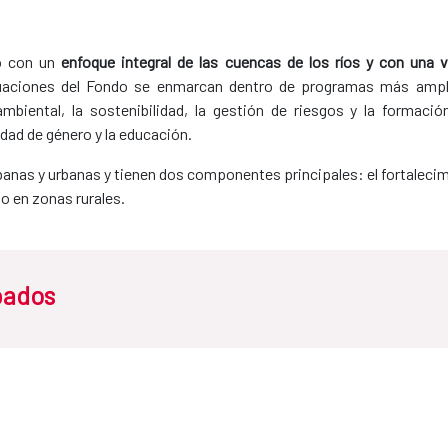
o con un
enfoque integral de las cuencas de los ríos y con una v
ctuaciones del Fondo se enmarcan dentro de programas más ampl
ambiental, la sostenibilidad, la gestión de riesgos y la formaci
aldad de género y la educación.
anas y urbanas y tienen dos componentes principales: el fortalecimi
o en zonas rurales.
bados
el Saneamiento del Entorno del Lago de Petén Itzá