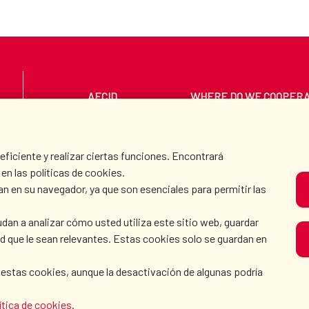
AECID
WHERE DO WE COOPER
PRESS ROOM
CULTURE AND SCIEN
iciente y realizar ciertas funciones. Encontrará
en las políticas de cookies.
an en su navegador, ya que son esenciales para permitir las
O
dan a analizar cómo usted utiliza este sitio web, guardar
dad que le sean relevantes. Estas cookies solo se guardan en
 estas cookies, aunque la desactivación de algunas podría
KIE POLICY
|
BROWSING GUIDE
|
ACCESSIBILITY
|
S
ítica de cookies
.