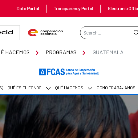
Data Portal
Transparency Portal
Electronic Offi
Search Bar
UÉ HACEMOS
PROGRAMAS
GUATEMALA
S)
QUÉ ES EL FONDO
QUÉ HACEMOS
CÓMO TRABAJAMOS