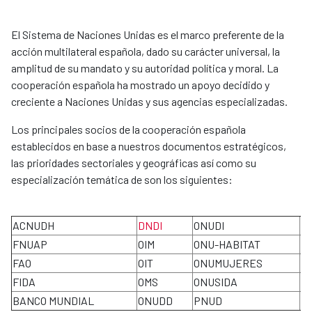
El Sistema de Naciones Unidas es el marco preferente de la
acción multilateral española, dado su carácter universal, la
amplitud de su mandato y su autoridad política y moral. La
cooperación española ha mostrado un apoyo decidido y
creciente a Naciones Unidas y sus agencias especializadas.
Los principales socios de la cooperación española
establecidos en base a nuestros documentos estratégicos,
las prioridades sectoriales y geográficas así como su
especialización temática de son los siguientes:
ACNUDH
DNDI
ONUDI
P
FNUAP
OIM
ONU-HABITAT
U
FAO
OIT
ONUMUJERES
O
FIDA
OMS
ONUSIDA
O
BANCO MUNDIAL
ONUDD
PNUD
A