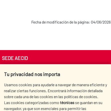
Fecha de modificación de la página: 04/06/2026
SEDE AECID
Av. Reyes Católicos 4 - 28040 Madrid
Tu privacidad nos importa
Tel. +34 900 20 30 54​​​​​​​
centro.informacion@aecid.es
Usamos cookies para ayudarle a navegar de manera eficiente y
realizar ciertas funciones. Encontrará información detallada
sobre cada una de las cookies en las políticas de cookies.
AECID
WHERE DO WE COOPERATE?
Las cookies categorizadas como
técnicas
se guardan en su
SPANISH HUMANITARIAN
PRESS ROOM
navegador, ya que son esenciales para permitir las