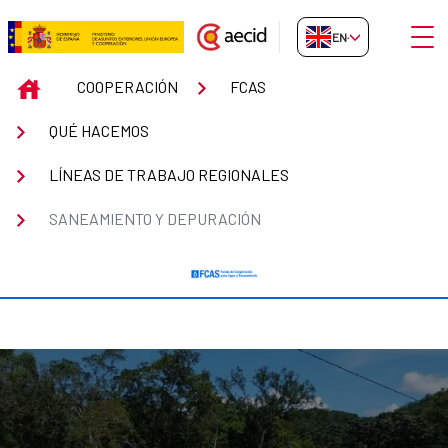
Skip to Main Content
Open
EN-GB
Saneamiento y depuración
INICIO
COOPERACIÓN
FCAS
QUÉ HACEMOS
LÍNEAS DE TRABAJO REGIONALES
SANEAMIENTO Y DEPURACIÓN