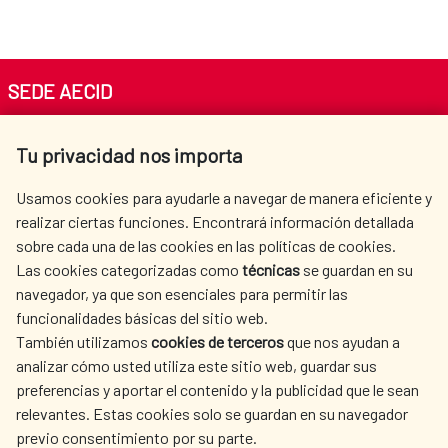
SEDE AECID
Av. Reyes Católicos 4 - 28040 Madrid
Tu privacidad nos importa
Tel. +34 900 20 30 54​​​​​​​
centro.informacion@aecid.es
Usamos cookies para ayudarle a navegar de manera eficiente y
realizar ciertas funciones. Encontrará información detallada
sobre cada una de las cookies en las políticas de cookies.
AECID
WHERE DO WE COOPERATE?
Las cookies categorizadas como
técnicas
se guardan en su
SPANISH HUMANITARIAN
PRESS ROOM
navegador, ya que son esenciales para permitir las
ACTION
funcionalidades básicas del sitio web.
También utilizamos
cookies de terceros
que nos ayudan a
CULTURE AND SCIENCE
LIBRARY
analizar cómo usted utiliza este sitio web, guardar sus
preferencias y aportar el contenido y la publicidad que le sean
relevantes. Estas cookies solo se guardan en su navegador
previo consentimiento por su parte.