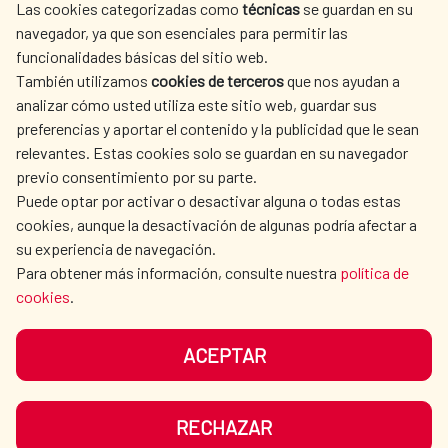
Las cookies categorizadas como
técnicas
se guardan en su
SPANISH HUMANITARIAN
PRESS ROOM
navegador, ya que son esenciales para permitir las
ACTION
funcionalidades básicas del sitio web.
CULTURE AND SCIENCE
LIBRARY
También utilizamos
cookies de terceros
que nos ayudan a
analizar cómo usted utiliza este sitio web, guardar sus
preferencias y aportar el contenido y la publicidad que le sean
relevantes. Estas cookies solo se guardan en su navegador
previo consentimiento por su parte.
Puede optar por activar o desactivar alguna o todas estas
OUR SOCIAL MEDIA
cookies, aunque la desactivación de algunas podría afectar a
su experiencia de navegación.
Para obtener más información, consulte nuestra
política de
cookies
.
ACEPTAR
TERMS OF USE
DATA PROTECTION
COOKIE POLICY
BROWSING GUIDE
RECHAZAR
ACCESSIBILITY
SITEMAP