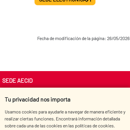
Fecha de modificación de la página: 26/05/2026
SEDE AECID
Av. Reyes Católicos 4 - 28040 Madrid
Tu privacidad nos importa
Tel. +34 900 20 30 54​​​​​​​
centro.informacion@aecid.es
Usamos cookies para ayudarle a navegar de manera eficiente y
realizar ciertas funciones. Encontrará información detallada
sobre cada una de las cookies en las políticas de cookies.
AECID
WHERE DO WE COOPERATE?