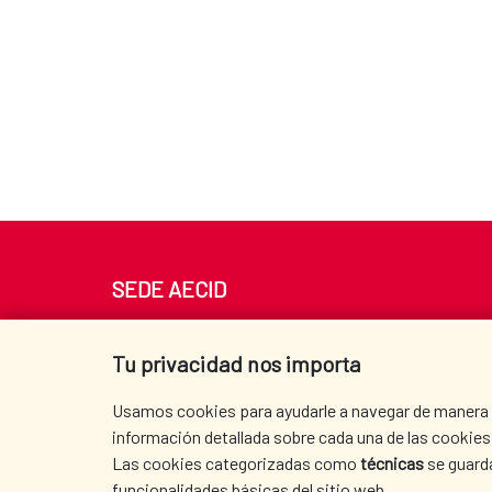
SEDE AECID
Av. Reyes Católicos 4 - 28040 Madrid
Tel. +34 900 20 30 54​​​​​​​
Tu privacidad nos importa
centro.informacion@aecid.es
Usamos cookies para ayudarle a navegar de manera ef
información detallada sobre cada una de las cookies 
Las cookies categorizadas como
técnicas
se guard
funcionalidades básicas del sitio web.