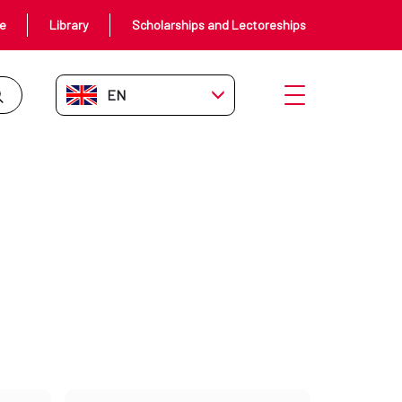
ce
Library
Scholarships and Lectoreships
EN-GB
Open menu