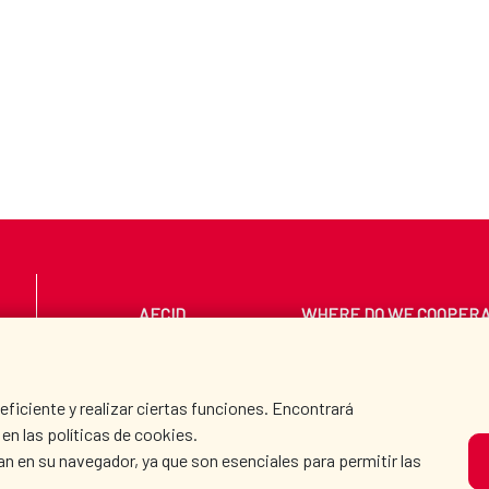
AECID
WHERE DO WE COOPER
PRESS ROOM
CULTURE AND SCIEN
iciente y realizar ciertas funciones. Encontrará
en las políticas de cookies.
an en su navegador, ya que son esenciales para permitir las