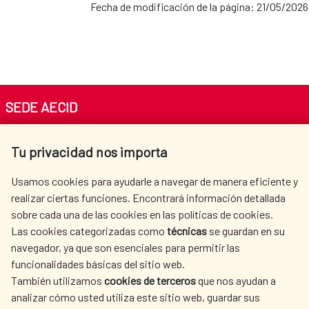
Fecha de modificación de la página: 21/05/2026
SEDE AECID
Av. Reyes Católicos 4 - 28040 Madrid
Tu privacidad nos importa
Tel. +34 900 20 30 54​​​​​​​
centro.informacion@aecid.es
Usamos cookies para ayudarle a navegar de manera eficiente y
realizar ciertas funciones. Encontrará información detallada
sobre cada una de las cookies en las políticas de cookies.
AECID
WHERE DO WE COOPERATE?
Las cookies categorizadas como
técnicas
se guardan en su
SPANISH HUMANITARIAN
PRESS ROOM
navegador, ya que son esenciales para permitir las
ACTION
funcionalidades básicas del sitio web.
CULTURE AND SCIENCE
LIBRARY
También utilizamos
cookies de terceros
que nos ayudan a
analizar cómo usted utiliza este sitio web, guardar sus