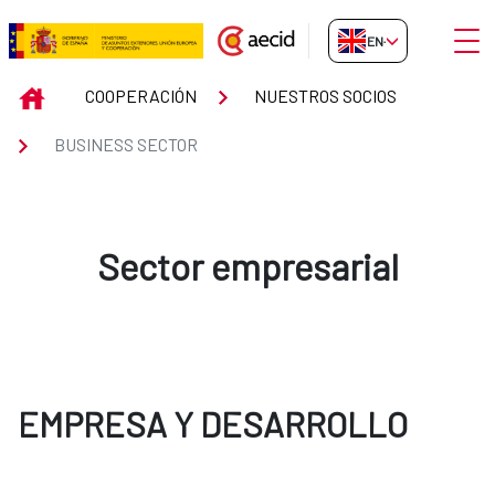
Skip to Main Content
Open
EN-GB
BUSINESS SECTOR
INICIO
COOPERACIÓN
NUESTROS SOCIOS
BUSINESS SECTOR
Sector empresarial
EMPRESA Y DESARROLLO