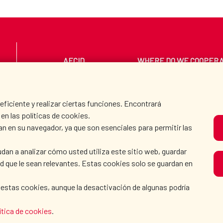
AECID
WHERE DO WE COOPER
PRESS ROOM
CULTURE AND SCIEN
iciente y realizar ciertas funciones. Encontrará
en las políticas de cookies.
an en su navegador, ya que son esenciales para permitir las
O
dan a analizar cómo usted utiliza este sitio web, guardar
dad que le sean relevantes. Estas cookies solo se guardan en
 estas cookies, aunque la desactivación de algunas podría
ítica de cookies
.
KIE POLICY
|
BROWSING GUIDE
|
ACCESSIBILITY
|
S