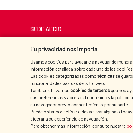
SEDE AECID
Av. Reyes Católicos 4 - 28040 Madrid
Tel. +34 900 20 30 54​​​​​​​
Tu privacidad nos importa
centro.informacion@aecid.es
Usamos cookies para ayudarle a navegar de manera ef
información detallada sobre cada una de las cookies 
Las cookies categorizadas como
técnicas
se guard
funcionalidades básicas del sitio web.
También utilizamos
cookies de terceros
que nos ayu
sus preferencias y aportar el contenido y la publici
su navegador previo consentimiento por su parte.
Puede optar por activar o desactivar alguna o todas
afectar a su experiencia de navegación.
Para obtener más información, consulte nuestra
pol
TERMS OF USE
|
DATA PROTECTION
|
COO