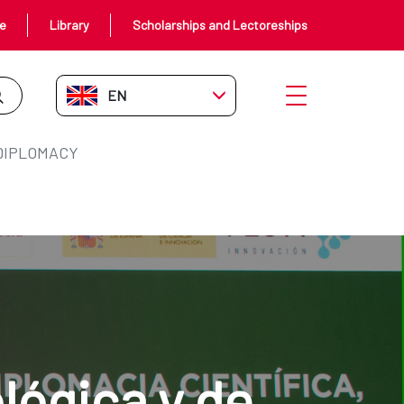
ce
Library
Scholarships and Lectoreships
EN-GB
Open menu
 DIPLOMACY
lógica y de