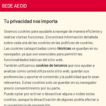
SEDE AECID
Av. Reyes Católicos 4 - 28040 Madrid
Tu privacidad nos importa
Tel. +34 900 20 30 54​​​​​​​
centro.informacion@aecid.es
Usamos cookies para ayudarle a navegar de manera eficiente y
realizar ciertas funciones. Encontrará información detallada
sobre cada una de las cookies en las políticas de cookies.
AECID
WHERE DO WE COOPERATE?
Las cookies categorizadas como
técnicas
se guardan en su
SPANISH HUMANITARIAN
PRESS ROOM
navegador, ya que son esenciales para permitir las
ACTION
funcionalidades básicas del sitio web.
CULTURE AND SCIENCE
LIBRARY
También utilizamos
cookies de terceros
que nos ayudan a
analizar cómo usted utiliza este sitio web, guardar sus
preferencias y aportar el contenido y la publicidad que le sean
relevantes. Estas cookies solo se guardan en su navegador
previo consentimiento por su parte.
Puede optar por activar o desactivar alguna o todas estas
OUR SOCIAL MEDIA
cookies, aunque la desactivación de algunas podría afectar a
su experiencia de navegación.