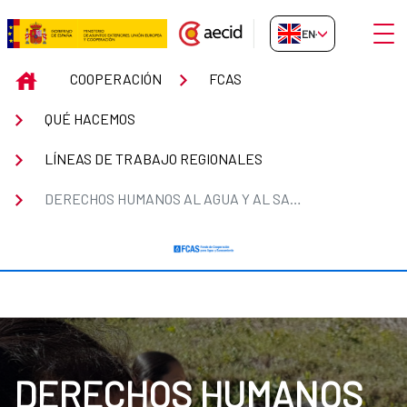
Skip to Main Content
Open
EN-GB
Derechos Humanos al Agua y al
INICIO
COOPERACIÓN
FCAS
QUÉ HACEMOS
LÍNEAS DE TRABAJO REGIONALES
DERECHOS HUMANOS AL AGUA Y AL SANEAMIENTO
DERECHOS HUMANOS