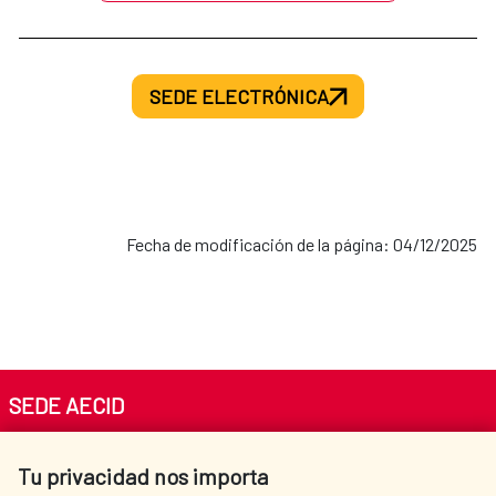
SEDE ELECTRÓNICA
Fecha de modificación de la página: 04/12/2025
SEDE AECID
Av. Reyes Católicos 4 - 28040 Madrid
Tu privacidad nos importa
Tel. +34 900 20 30 54​​​​​​​