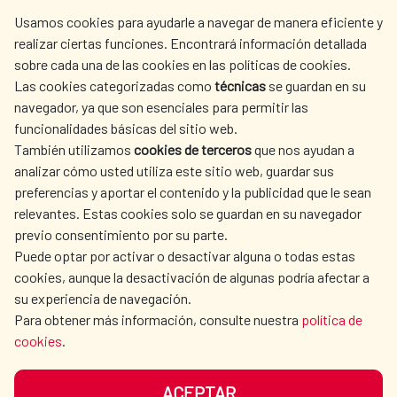
centro.informacion@aecid.es
Usamos cookies para ayudarle a navegar de manera eficiente y
realizar ciertas funciones. Encontrará información detallada
sobre cada una de las cookies en las políticas de cookies.
AECID
WHERE DO WE COOPERATE?
Las cookies categorizadas como
técnicas
se guardan en su
SPANISH HUMANITARIAN
PRESS ROOM
navegador, ya que son esenciales para permitir las
ACTION
funcionalidades básicas del sitio web.
También utilizamos
cookies de terceros
que nos ayudan a
CULTURE AND SCIENCE
LIBRARY
analizar cómo usted utiliza este sitio web, guardar sus
preferencias y aportar el contenido y la publicidad que le sean
relevantes. Estas cookies solo se guardan en su navegador
previo consentimiento por su parte.
Puede optar por activar o desactivar alguna o todas estas
OUR SOCIAL MEDIA
cookies, aunque la desactivación de algunas podría afectar a
su experiencia de navegación.
Para obtener más información, consulte nuestra
política de
cookies
.
ACEPTAR