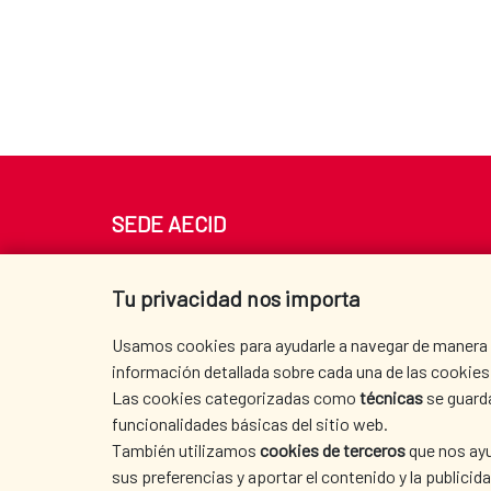
SEDE AECID
Av. Reyes Católicos 4 - 28040 Madrid
Tel. +34 900 20 30 54​​​​​​​
Tu privacidad nos importa
centro.informacion@aecid.es
Usamos cookies para ayudarle a navegar de manera ef
información detallada sobre cada una de las cookies 
Las cookies categorizadas como
técnicas
se guard
funcionalidades básicas del sitio web.
También utilizamos
cookies de terceros
que nos ayu
sus preferencias y aportar el contenido y la publici