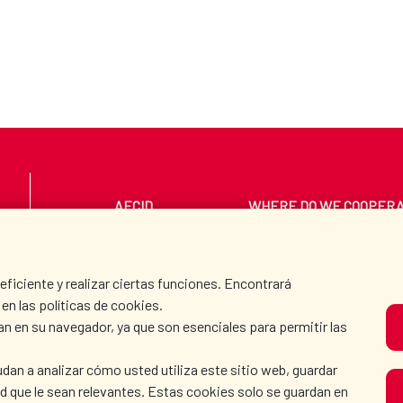
AECID
WHERE DO WE COOPER
PRESS ROOM
CULTURE AND SCIEN
iciente y realizar ciertas funciones. Encontrará
en las políticas de cookies.
an en su navegador, ya que son esenciales para permitir las
O
dan a analizar cómo usted utiliza este sitio web, guardar
dad que le sean relevantes. Estas cookies solo se guardan en