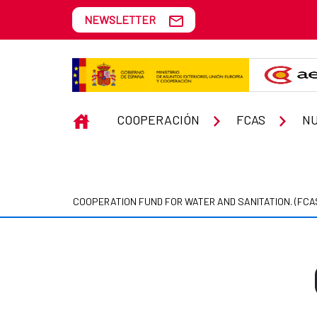
Skip to Main Content
NEWSLETTER
Cursos realizados
INICIO
COOPERACIÓN
FCAS
NU
COOPERATION FUND FOR WATER AND SANITATION. (FCA