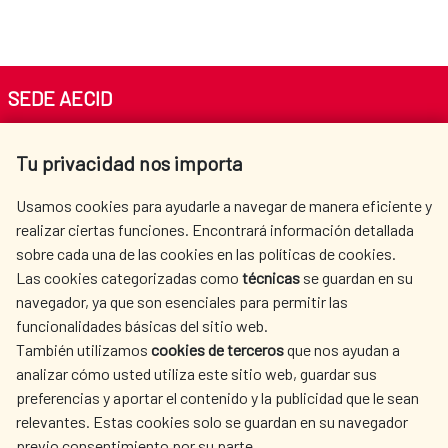
SEDE AECID
Av. Reyes Católicos 4 - 28040 Madrid
Tu privacidad nos importa
Tel. +34 900 20 30 54​​​​​​​
centro.informacion@aecid.es
Usamos cookies para ayudarle a navegar de manera eficiente y
realizar ciertas funciones. Encontrará información detallada
sobre cada una de las cookies en las políticas de cookies.
AECID
WHERE DO WE COOPERATE?
Las cookies categorizadas como
técnicas
se guardan en su
SPANISH HUMANITARIAN
PRESS ROOM
navegador, ya que son esenciales para permitir las
ACTION
funcionalidades básicas del sitio web.
CULTURE AND SCIENCE
LIBRARY
También utilizamos
cookies de terceros
que nos ayudan a
analizar cómo usted utiliza este sitio web, guardar sus
preferencias y aportar el contenido y la publicidad que le sean
relevantes. Estas cookies solo se guardan en su navegador
previo consentimiento por su parte.