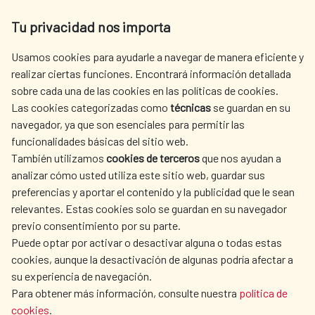
Av. Reyes Católicos 4 - 28040 Madrid
Tu privacidad nos importa
Tel. +34 900 20 30 54​​​​​​​
centro.informacion@aecid.es
Usamos cookies para ayudarle a navegar de manera eficiente y
realizar ciertas funciones. Encontrará información detallada
sobre cada una de las cookies en las políticas de cookies.
AECID
WHERE DO WE COOPERATE?
Las cookies categorizadas como
técnicas
se guardan en su
SPANISH HUMANITARIAN
PRESS ROOM
navegador, ya que son esenciales para permitir las
ACTION
funcionalidades básicas del sitio web.
CULTURE AND SCIENCE
LIBRARY
También utilizamos
cookies de terceros
que nos ayudan a
analizar cómo usted utiliza este sitio web, guardar sus
preferencias y aportar el contenido y la publicidad que le sean
relevantes. Estas cookies solo se guardan en su navegador
previo consentimiento por su parte.
Puede optar por activar o desactivar alguna o todas estas
OUR SOCIAL MEDIA
cookies, aunque la desactivación de algunas podría afectar a
su experiencia de navegación.
Para obtener más información, consulte nuestra
política de
cookies
.