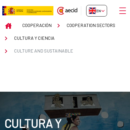
Skip to Main Content
Open
EN-GB
CULTURE AND SUSTAINABLE
INICIO
COOPERACIÓN
COOPERATION SECTORS
CULTURA Y CIENCIA
CULTURE AND SUSTAINABLE
CULTURA Y