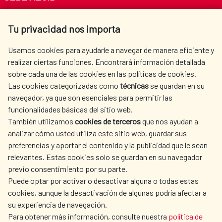
Av. Reyes Católicos 4 - 28040 Madrid
Tu privacidad nos importa
Tel. +34 900 20 30 54​​​​​​​
centro.informacion@aecid.es
Usamos cookies para ayudarle a navegar de manera eficiente y
realizar ciertas funciones. Encontrará información detallada
sobre cada una de las cookies en las políticas de cookies.
AECID
WHERE DO WE COOPERATE?
Las cookies categorizadas como
técnicas
se guardan en su
SPANISH HUMANITARIAN
PRESS ROOM
navegador, ya que son esenciales para permitir las
ACTION
funcionalidades básicas del sitio web.
CULTURE AND SCIENCE
LIBRARY
También utilizamos
cookies de terceros
que nos ayudan a
analizar cómo usted utiliza este sitio web, guardar sus
preferencias y aportar el contenido y la publicidad que le sean
relevantes. Estas cookies solo se guardan en su navegador
previo consentimiento por su parte.
Puede optar por activar o desactivar alguna o todas estas
OUR SOCIAL MEDIA
cookies, aunque la desactivación de algunas podría afectar a
su experiencia de navegación.
Para obtener más información, consulte nuestra
política de