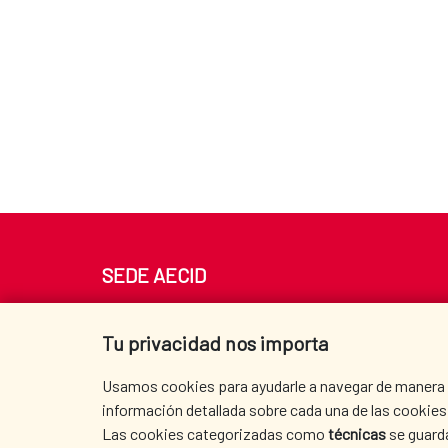
SEDE AECID
Av. Reyes Católicos 4 - 28040 Madrid
Tel. +34 900 20 30 54​​​​​​​
Tu privacidad nos importa
centro.informacion@aecid.es
Usamos cookies para ayudarle a navegar de manera ef
información detallada sobre cada una de las cookies 
Las cookies categorizadas como
técnicas
se guard