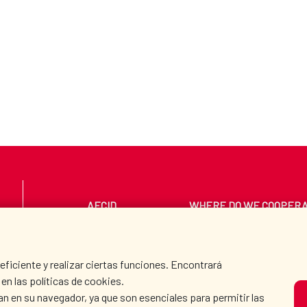
AECID
WHERE DO WE COOPER
PRESS ROOM
CULTURE AND SCIEN
iciente y realizar ciertas funciones. Encontrará
en las políticas de cookies.
an en su navegador, ya que son esenciales para permitir las