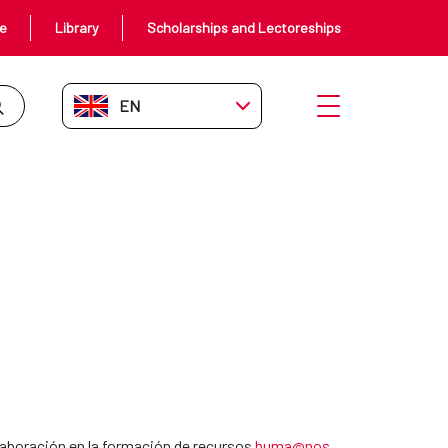
ce
Library
Scholarships and Lectoreships
EN-GB
Open menu
olaboración en la formación de recursos
huma@nos