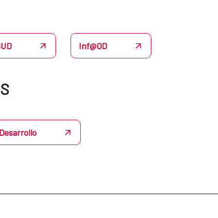
CUD
Inf@OD
ÉS
Desarrollo