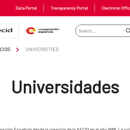
Data Portal
Transparency Portal
Electronic Offi
Search Bar
CIOS
UNIVERSITIES
Universidades
eración Española desde la creación de la AECID en el año 1988. La c