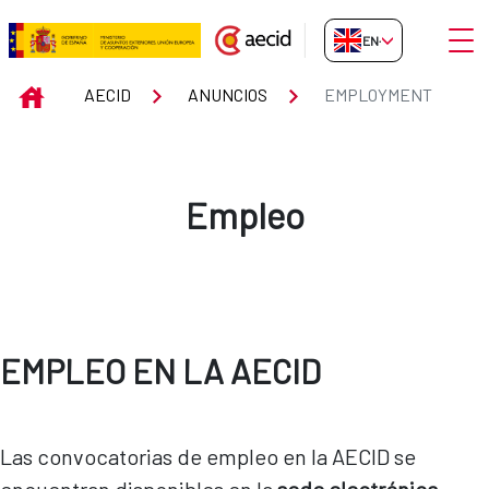
Skip to Main Content
Open
EN-GB
Employment
INICIO
AECID
ANUNCIOS
EMPLOYMENT
Empleo
EMPLEO EN LA AECID
Las convocatorias de empleo en la AECID se