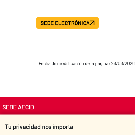
SEDE ELECTRÓNICA
Fecha de modificación de la página: 26/06/2026
SEDE AECID
Av. Reyes Católicos 4 - 28040 Madrid
Tu privacidad nos importa
Tel. +34 900 20 30 54​​​​​​​
centro.informacion@aecid.es