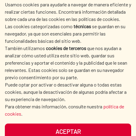
Usamos cookies para ayudarle a navegar de manera eficiente y
realizar ciertas funciones. Encontrará información detallada
sobre cada una de las cookies en las políticas de cookies.
AECID
WHERE DO WE COOPERATE?
Las cookies categorizadas como
técnicas
se guardan en su
SPANISH HUMANITARIAN
PRESS ROOM
navegador, ya que son esenciales para permitir las
ACTION
funcionalidades básicas del sitio web.
CULTURE AND SCIENCE
LIBRARY
También utilizamos
cookies de terceros
que nos ayudan a
analizar cómo usted utiliza este sitio web, guardar sus
preferencias y aportar el contenido y la publicidad que le sean
relevantes. Estas cookies solo se guardan en su navegador
previo consentimiento por su parte.
Puede optar por activar o desactivar alguna o todas estas
OUR SOCIAL MEDIA
cookies, aunque la desactivación de algunas podría afectar a
su experiencia de navegación.
Para obtener más información, consulte nuestra
política de
cookies
.
ACEPTAR
TERMS OF USE
DATA PROTECTION