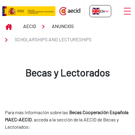
Skip to Main Content
Open
EN-GB
Scholarships and Lectureships
INICIO
AECID
ANUNCIOS
SCHOLARSHIPS AND LECTURESHIPS
Becas y Lectorados
Para más información sobre las
Becas Cooperación Española
MAEC-AECID
, acceda a la sección de la AECID de Becas y
Lectorados: