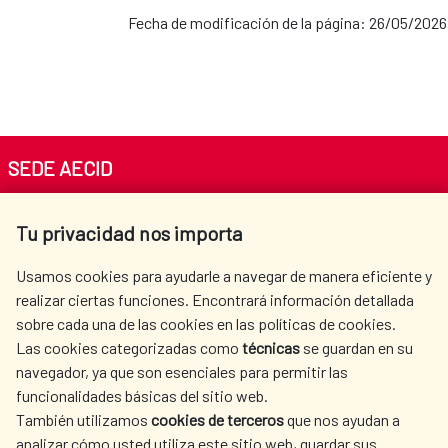
Fecha de modificación de la página: 26/05/2026
SEDE AECID
Av. Reyes Católicos 4 - 28040 Madrid
Tu privacidad nos importa
Tel. +34 900 20 30 54​​​​​​​
centro.informacion@aecid.es
Usamos cookies para ayudarle a navegar de manera eficiente y
realizar ciertas funciones. Encontrará información detallada
sobre cada una de las cookies en las políticas de cookies.
AECID
WHERE DO WE COOPERATE?
Las cookies categorizadas como
técnicas
se guardan en su
SPANISH HUMANITARIAN
PRESS ROOM
navegador, ya que son esenciales para permitir las
ACTION
funcionalidades básicas del sitio web.
CULTURE AND SCIENCE
LIBRARY
También utilizamos
cookies de terceros
que nos ayudan a
analizar cómo usted utiliza este sitio web, guardar sus