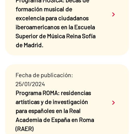
Programa MUSICA: becas de
formación musical de
Saber má
excelencia para ciudadanos
iberoamericanos en la Escuela
Superior de Música Reina Sofía
de Madrid.
Fecha de publicación:
25/01/2024
Programa ROMA: residencias
Saber má
artísticas y de investigación
para españoles en la Real
Academia de España en Roma
(RAER)