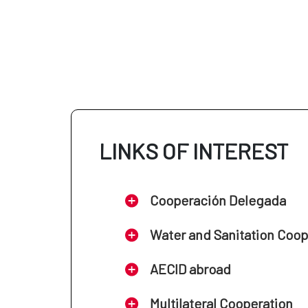
AECID en El Salvador
AECID en Senegal
A
AECID en Honduras
Cooperación con la CE
AECID en Paraguay
LINKS OF INTEREST
AECID en Uruguay
Cooperación Delegada
Water and Sanitation Coo
AECID abroad
Multilateral Cooperation