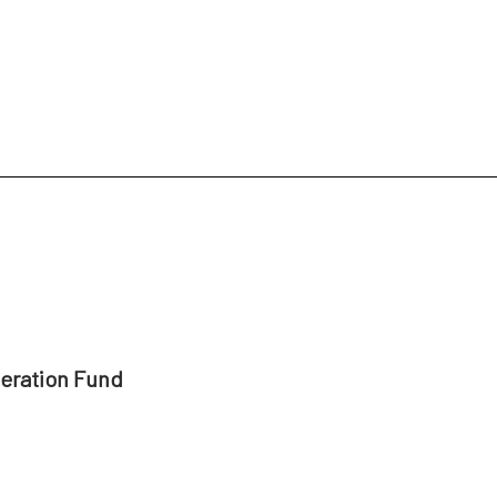
AECID en Guatemala
AECID en Hait
ECID en Siria
AECID en Túnez
AECID en México
AECID en Nicaragu
DEAO
Población Saharaui
AECID en Perú
AECID en República 
AECID en Venezuela
peration Fund