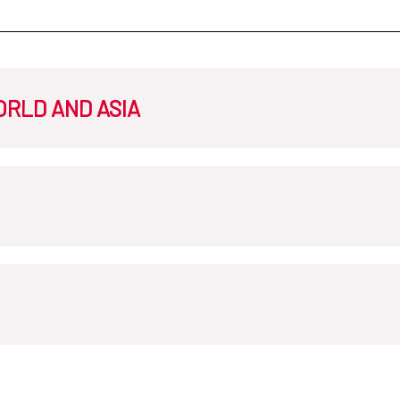
ORLD AND ASIA
AECID en Egipto
AECID en Etiopia
rial
AECID en Jordania
AECID e
CID en Brasil
AECID en Chile
AE
D en Marruecos
AECID en Mauritania
AECID en Cuba
AECID en Ecuador
AECID en Níger
AECID en Palesti