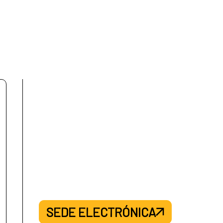
í
a
AECID en Panamá
Dominicana
SEDE ELECTRÓNICA