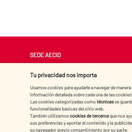
SEDE AECID
Av. Reyes Católicos 4 - 28040 Madrid
Tel. +34 900 20 30 54​​​​​​​
Tu privacidad nos importa
centro.informacion@aecid.es
Usamos cookies para ayudarle a navegar de manera ef
información detallada sobre cada una de las cookies 
Las cookies categorizadas como
técnicas
se guard
funcionalidades básicas del sitio web.
También utilizamos
cookies de terceros
que nos ayu
sus preferencias y aportar el contenido y la publici
su navegador previo consentimiento por su parte.