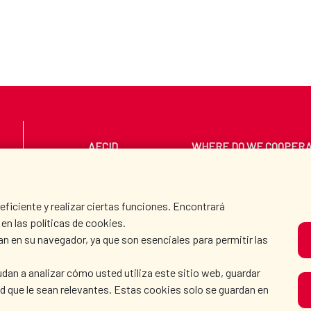
AECID
WHERE DO WE COOPER
PRESS ROOM
CULTURE AND SCIEN
iciente y realizar ciertas funciones. Encontrará
en las políticas de cookies.
an en su navegador, ya que son esenciales para permitir las
O
dan a analizar cómo usted utiliza este sitio web, guardar
dad que le sean relevantes. Estas cookies solo se guardan en