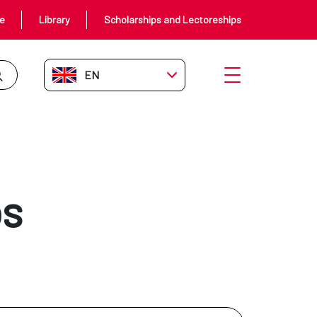
ce
Library
Scholarships and Lectoreships
EN-GB
Open menu
s