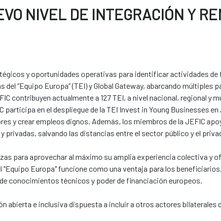
VO NIVEL DE INTEGRACIÓN Y RE
gicos y oportunidades operativas para identificar actividades de
s del “Equipo Europa” (TEI) y Global Gateway, abarcando múltiples p
C contribuyen actualmente a 127 TEI, a nivel nacional, regional y mu
participa en el despliegue de la TEI Invest in Young Businesses en 
dores y crear empleos dignos. Además, los miembros de la JEFIC 
 privadas, salvando las distancias entre el sector público y el priva
as para aprovechar al máximo su amplia experiencia colectiva y ofr
del "Equipo Europa" funcione como una ventaja para los beneficiarios
o de conocimientos técnicos y poder de financiación europeos.
abierta e inclusiva dispuesta a incluir a otros actores bilaterales d