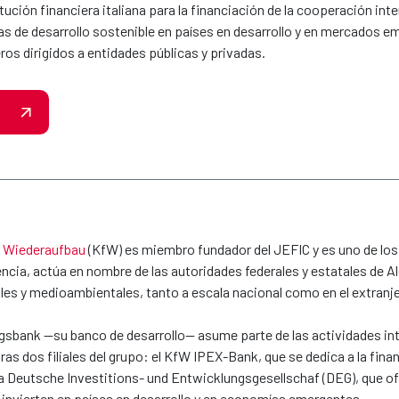
tución financiera italiana para la financiación de la cooperación inte
as de desarrollo sostenible en países en desarrollo y en mercados e
os dirigidos a entidades públicas y privadas.
r Wiederaufbau
(KfW) es miembro fundador del JEFIC y es uno de lo
ncia, actúa en nombre de las autoridades federales y estatales de A
es y medioambientales, tanto a escala nacional como en el extranje
sbank —su banco de desarrollo— asume parte de las actividades inte
ras dos filiales del grupo: el KfW IPEX-Bank, que se dedica a la fi
 la Deutsche Investitions- und Entwicklungsgesellschaf (DEG), que 
 invierten en países en desarrollo y en economías emergentes.