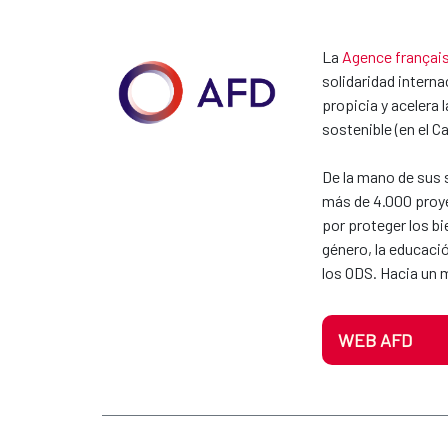
La
Agence françai
solidaridad interna
propicia y acelera 
sostenible (en el 
De la mano de sus s
más de 4.000 proye
por proteger los bi
género, la educaci
los ODS. Hacia un
WEB AFD