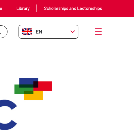
ce
Library
Scholarships and Lectoreships
EN-GB
Open menu
PERATION