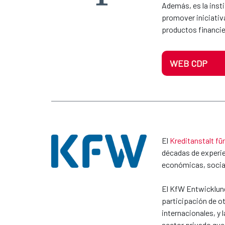
Además, es la insti
promover iniciativ
productos financier
WEB CDP
El
Kreditanstalt fü
décadas de experie
económicas, social
El KfW Entwicklung
participación de ot
internacionales, y
sector privado que