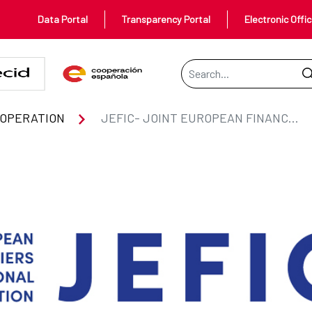
Data Portal
Transparency Portal
Electronic Offi
Search Bar
NCERS FOR INTERNATIONAL COO
OOPERATION
JEFIC- JOINT EUROPEAN FINANCERS FOR INTERNATIONAL COOPERATION