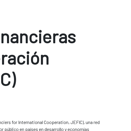
inancieras
ración
C)
iers for International Cooperation, JEFIC), una red
or público en países en desarrollo y economías