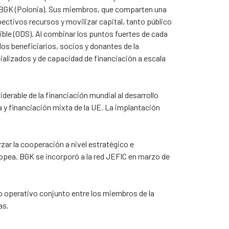
 el BGK (Polonia). Sus miembros, que comparten una
ctivos recursos y movilizar capital, tanto público
ble (ODS). Al combinar los puntos fuertes de cada
los beneficiarios, socios y donantes de la
ializados y de capacidad de financiación a escala
erable de la financiación mundial al desarrollo
 y financiación mixta de la UE. La implantación
ar la cooperación a nivel estratégico e
ropea. BGK se incorporó a la red JEFIC en marzo de
jo operativo conjunto entre los miembros de la
as.