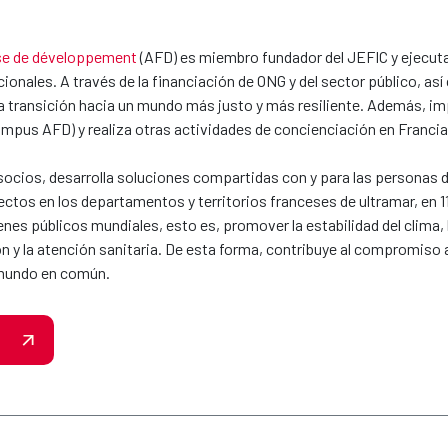
se de développement
(AFD) es miembro fundador del JEFIC y ejecuta l
cionales. A través de la financiación de ONG y del sector público, as
la transición hacia un mundo más justo y más resiliente. Además, im
Campus AFD) y realiza otras actividades de concienciación en Francia
ocios, desarrolla soluciones compartidas con y para las personas del
ctos en los departamentos y territorios franceses de ultramar, en 11
enes públicos mundiales, esto es, promover la estabilidad del clima, l
ón y la atención sanitaria. De esta forma, contribuye al compromiso 
 mundo en común.