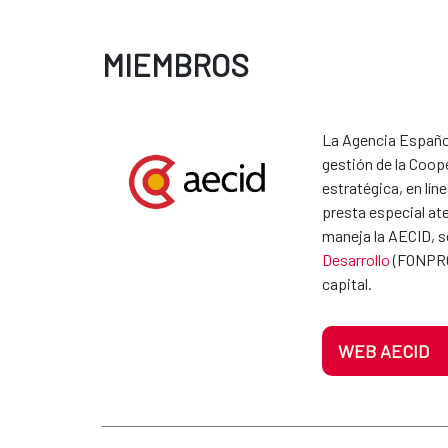
MIEMBROS
La Agencia Español
gestión de la Coope
estratégica, en lí
presta especial ate
maneja la AECID, se
Desarrollo
(FONPROD
capital.
WEB AECID