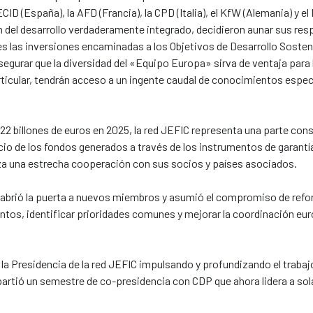
CID (España), la AFD (Francia), la CPD (Italia), el KfW (Alemania) y
del desarrollo verdaderamente integrado, decidieron aunar sus respe
 las inversiones encaminadas a los Objetivos de Desarrollo Sosteni
egurar que la diversidad del «Equipo Europa» sirva de ventaja para 
rticular, tendrán acceso a un ingente caudal de conocimientos espec
 billones de euros en 2025, la red JEFIC representa una parte consid
io de los fondos generados a través de los instrumentos de garantía
iza una estrecha cooperación con sus socios y países asociados.
abrió la puerta a nuevos miembros y asumió el compromiso de reforz
ntos, identificar prioridades comunes y mejorar la coordinación eu
 la Presidencia de la red JEFIC impulsando y profundizando el traba
artió un semestre de co-presidencia con CDP que ahora lidera a sol