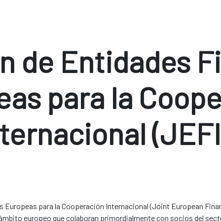
n de Entidades F
eas para la Coope
nternacional (JEFI
 Europeas para la Cooperación Internacional (Joint European Financ
e ámbito europeo que colaboran primordialmente con socios del sect