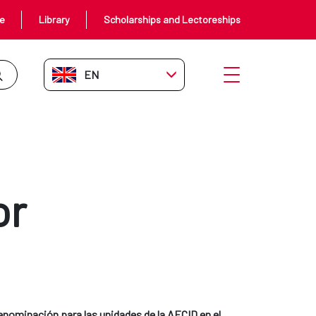
ce
Library
Scholarships and Lectoreships
EN-GB
Open menu
or
nominación para las unidades de la AECID en el