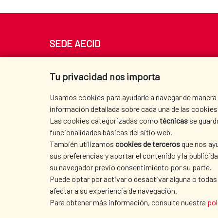
SEDE AECID
Av. Reyes Católicos 4 - 28040 Madrid
Tel. +34 900 20 30 54​​​​​​​
Tu privacidad nos importa
centro.informacion@aecid.es
Usamos cookies para ayudarle a navegar de manera ef
información detallada sobre cada una de las cookies 
Las cookies categorizadas como
técnicas
se guard
funcionalidades básicas del sitio web.
También utilizamos
cookies de terceros
que nos ayu
sus preferencias y aportar el contenido y la publici
su navegador previo consentimiento por su parte.
Puede optar por activar o desactivar alguna o todas
afectar a su experiencia de navegación.
TERMS OF USE
|
DATA PROTECTION
|
COO
Para obtener más información, consulte nuestra
pol