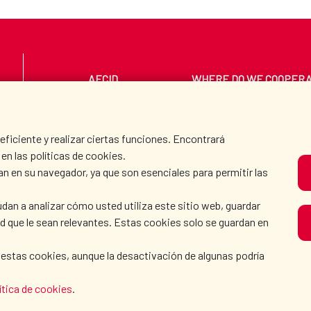
AECID
WHERE DO WE COOPER
PRESS ROOM
CULTURE AND SCIEN
iciente y realizar ciertas funciones. Encontrará
en las políticas de cookies.
an en su navegador, ya que son esenciales para permitir las
O
dan a analizar cómo usted utiliza este sitio web, guardar
dad que le sean relevantes. Estas cookies solo se guardan en
 estas cookies, aunque la desactivación de algunas podría
KIE POLICY
|
BROWSING GUIDE
|
ACCESSIBILITY
|
S
ítica de cookies
.