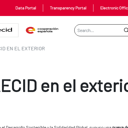
Data Portal
Transparency Portal
Electronic Offi
Search Bar
ID EN EL EXTERIOR
ECID en el exteri
 el Desarrollo Sostenible y la Solidaridad Global, supuso una
nueva de