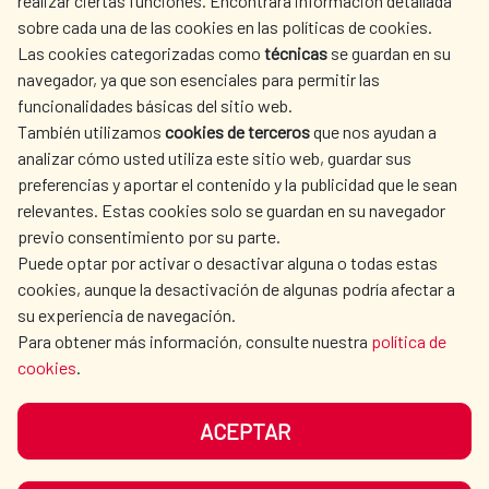
realizar ciertas funciones. Encontrará información detallada
sobre cada una de las cookies en las políticas de cookies.
AECID
WHERE DO WE COOPERATE?
Las cookies categorizadas como
técnicas
se guardan en su
SPANISH HUMANITARIAN
PRESS ROOM
navegador, ya que son esenciales para permitir las
ACTION
funcionalidades básicas del sitio web.
CULTURE AND SCIENCE
LIBRARY
También utilizamos
cookies de terceros
que nos ayudan a
analizar cómo usted utiliza este sitio web, guardar sus
preferencias y aportar el contenido y la publicidad que le sean
relevantes. Estas cookies solo se guardan en su navegador
previo consentimiento por su parte.
Puede optar por activar o desactivar alguna o todas estas
OUR SOCIAL MEDIA
cookies, aunque la desactivación de algunas podría afectar a
su experiencia de navegación.
Para obtener más información, consulte nuestra
política de
cookies
.
ACEPTAR
TERMS OF USE
DATA PROTECTION
COOKIE POLICY
BROWSING GUIDE