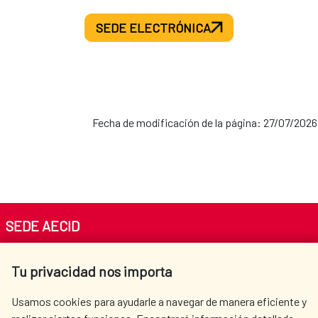
SEDE ELECTRÓNICA
Fecha de modificación de la página: 27/07/2026
SEDE AECID
Av. Reyes Católicos 4 - 28040 Madrid
Tu privacidad nos importa
Tel. +34 900 20 30 54​​​​​​​
centro.informacion@aecid.es
Usamos cookies para ayudarle a navegar de manera eficiente y