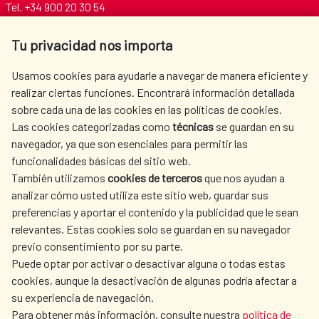
Tel. +34 900 20 30 54​​​​​​​
centro.informacion@aecid.es
Tu privacidad nos importa
AECID
WHERE DO WE COOPERATE?
Usamos cookies para ayudarle a navegar de manera eficiente y
realizar ciertas funciones. Encontrará información detallada
SPANISH HUMANITARIAN
PRESS ROOM
sobre cada una de las cookies en las políticas de cookies.
ACTION
Las cookies categorizadas como
técnicas
se guardan en su
CULTURE AND SCIENCE
LIBRARY
navegador, ya que son esenciales para permitir las
funcionalidades básicas del sitio web.
También utilizamos
cookies de terceros
que nos ayudan a
analizar cómo usted utiliza este sitio web, guardar sus
preferencias y aportar el contenido y la publicidad que le sean
relevantes. Estas cookies solo se guardan en su navegador
OUR SOCIAL MEDIA
previo consentimiento por su parte.
Puede optar por activar o desactivar alguna o todas estas
cookies, aunque la desactivación de algunas podría afectar a
su experiencia de navegación.
Para obtener más información, consulte nuestra
política de