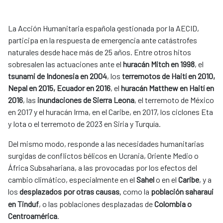
La Acción Humanitaria española gestionada por la AECID,
participa en la respuesta de emergencia ante catástrofes
naturales desde hace más de 25 años. Entre otros hitos
sobresalen las actuaciones ante el
huracán Mitch en 1998
, el
tsunami de Indonesia en 2004
, los
terremotos de Haití en 2010,
Nepal en 2015, Ecuador en 2016
, el
huracán Matthew en Haití en
2016
, las
inundaciones de Sierra Leona
, el terremoto de México
en 2017 y el huracán Irma, en el Caribe, en 2017, los ciclones Eta
y Iota o el terremoto de 2023 en Siria y Turquía.
Del mismo modo, responde a las necesidades humanitarias
surgidas de conflictos bélicos en Ucrania, Oriente Medio o
África Subsahariana, a las provocadas por los efectos del
cambio climático, especialmente en el
Sahel
o en el
Caribe
, y a
los
desplazados por otras causas
como la
población saharaui
,
en Tinduf
, o las poblaciones desplazadas de
Colombia o
Centroamérica
.