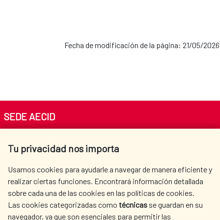
Fecha de modificación de la página: 21/05/2026
SEDE AECID
Av. Reyes Católicos 4 - 28040 Madrid
Tu privacidad nos importa
Tel. +34 900 20 30 54​​​​​​​
centro.informacion@aecid.es
Usamos cookies para ayudarle a navegar de manera eficiente y
realizar ciertas funciones. Encontrará información detallada
sobre cada una de las cookies en las políticas de cookies.
AECID
WHERE DO WE COOPERATE?
Las cookies categorizadas como
técnicas
se guardan en su
SPANISH HUMANITARIAN
PRESS ROOM
navegador, ya que son esenciales para permitir las