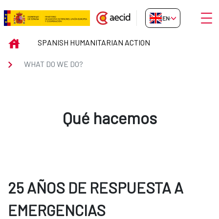
Skip to Main Content
Open
EN-GB
WHAT DO WE DO?
INICIO
SPANISH HUMANITARIAN ACTION
WHAT DO WE DO?
Qué hacemos
25 AÑOS DE RESPUESTA A
EMERGENCIAS