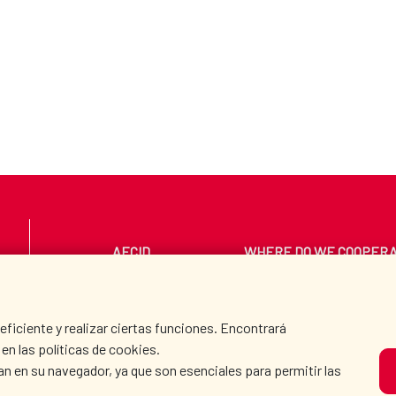
AECID
WHERE DO WE COOPER
PRESS ROOM
CULTURE AND SCIEN
iciente y realizar ciertas funciones. Encontrará
en las políticas de cookies.
an en su navegador, ya que son esenciales para permitir las
O