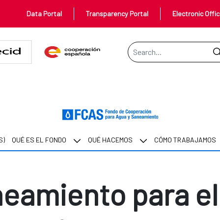
Data Portal
Transparency Portal
Electronic Offi
Search Bar
 para el desarrollo humano
S)
QUÉ ES EL FONDO
QUÉ HACEMOS
CÓMO TRABAJAMOS
eamiento para el