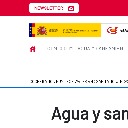
Skip to Main Content
NEWSLETTER
GTM-001-M - Agua y saneamiento
INICIO
GTM-001-M - AGUA Y SANEAMIENTO PARA EL DESARROLLO HUMANO
COOPERATION FUND FOR WATER AND SANITATION. (FCA
Agua y san