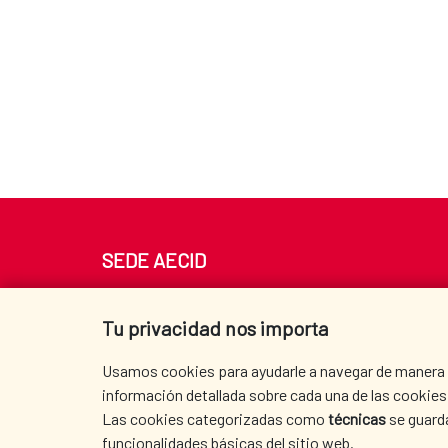
SEDE AECID
Av. Reyes Católicos 4 - 28040 Madrid
Tel. +34 900 20 30 54​​​​​​​
Tu privacidad nos importa
centro.informacion@aecid.es
Usamos cookies para ayudarle a navegar de manera ef
información detallada sobre cada una de las cookies 
Las cookies categorizadas como
técnicas
se guard
funcionalidades básicas del sitio web.