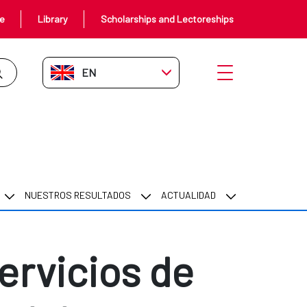
ce
Library
Scholarships and Lectoreships
EN-GB
Open menu
neamiento y gestión del recurso 
NUESTROS RESULTADOS
ACTUALIDAD
ervicios de