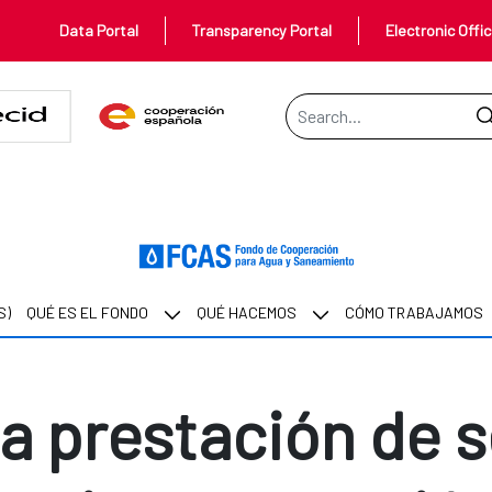
Data Portal
Transparency Portal
Electronic Offi
Search Bar
ación de servicios de agua y sa
S)
QUÉ ES EL FONDO
QUÉ HACEMOS
CÓMO TRABAJAMOS
la prestación de s