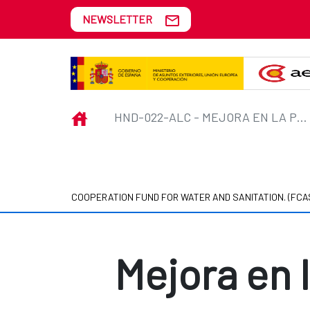
Skip to Main Content
NEWSLETTER
HND-022-ALC - Mejora en la prest
INICIO
HND-022-ALC - MEJORA EN LA PRESTACIÓN DE SERVICIOS DE AGUA Y SANEAMIENTO Y GESTIÓN DEL RECURSO HÍDRICO EN LA ESPERANZA E INTIBUCÁ
COOPERATION FUND FOR WATER AND SANITATION. (FCA
Mejora en 