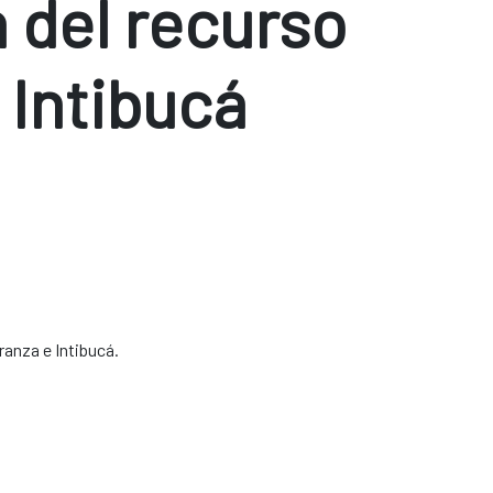
 del recurso
 Intibucá
ranza e Intibucá.