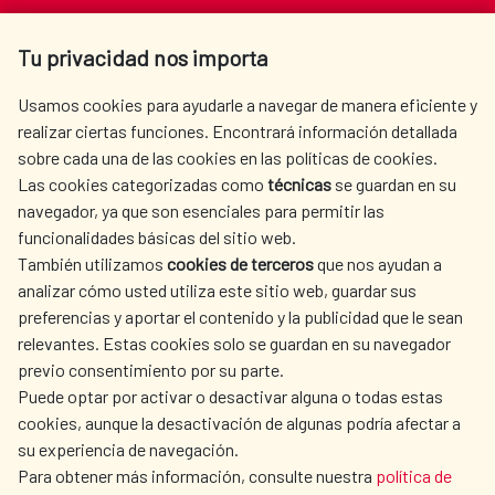
Av. Reyes Católicos 4 - 28040 Madrid
Tu privacidad nos importa
Tel. +34 900 20 30 54​​​​​​​
centro.informacion@aecid.es
Usamos cookies para ayudarle a navegar de manera eficiente y
realizar ciertas funciones. Encontrará información detallada
sobre cada una de las cookies en las políticas de cookies.
AECID
WHERE DO WE COOPERATE?
Las cookies categorizadas como
técnicas
se guardan en su
SPANISH HUMANITARIAN
PRESS ROOM
navegador, ya que son esenciales para permitir las
ACTION
funcionalidades básicas del sitio web.
También utilizamos
cookies de terceros
que nos ayudan a
CULTURE AND SCIENCE
LIBRARY
analizar cómo usted utiliza este sitio web, guardar sus
preferencias y aportar el contenido y la publicidad que le sean
relevantes. Estas cookies solo se guardan en su navegador
previo consentimiento por su parte.
Puede optar por activar o desactivar alguna o todas estas
OUR SOCIAL MEDIA
cookies, aunque la desactivación de algunas podría afectar a
su experiencia de navegación.
Para obtener más información, consulte nuestra
política de