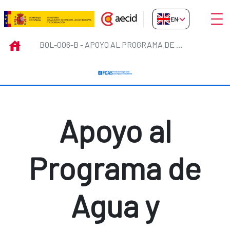
Skip to Main Content
Open
EN-GB
BOL-006-B - Apoyo al Programa d
INICIO
BOL-006-B - APOYO AL PROGRAMA DE AGUA Y ALCANTARILLADO URBANO PERIURBANO
Apoyo al
Programa de
Agua y