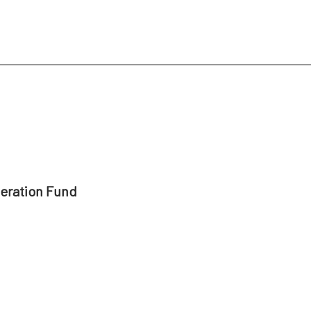
ena de Indias: Colombia
Centro de Formación de
video: Uruguay
Centro de Formación de Santa Cruz
peration Fund