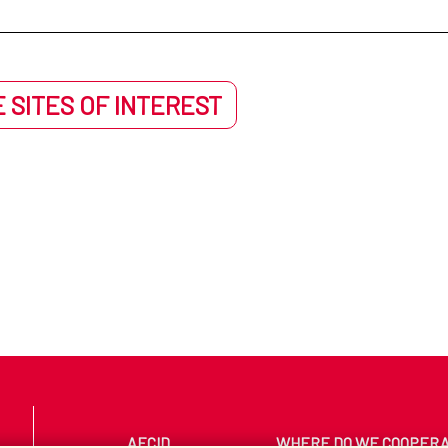
 SITES OF INTEREST
AECID
WHERE DO WE COOPER