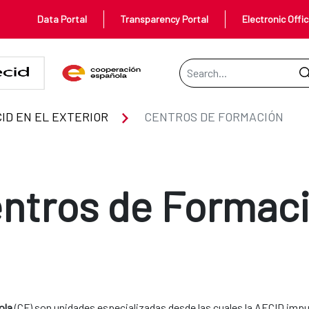
Data Portal
Transparency Portal
Electronic Offi
Search Bar
ID EN EL EXTERIOR
CENTROS DE FORMACIÓN
ntros de Formac
ola
(CF) son unidades especializadas desde las cuales la AECID impu