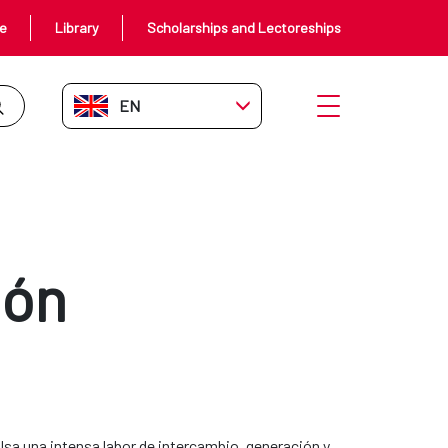
ce
Library
Scholarships and Lectoreships
EN-GB
Open menu
ión
lsa una intensa labor de intercambio, generación y