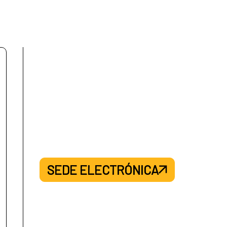
 La Antigua: Guatemala
 de la Sierra: Bolivia
SEDE ELECTRÓNICA