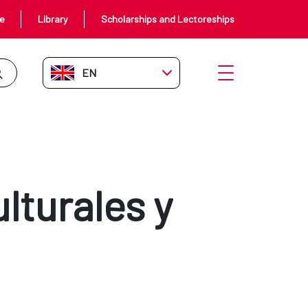
ce
Library
Scholarships and Lectoreships
EN-GB
Open menu
lturales y