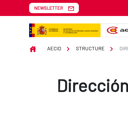
Skip to Main Content
NEWSLETTER
Dirección de Relaciones Cultural
INICIO
AECID
STRUCTURE
Dirección