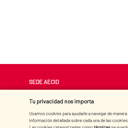
SEDE AECID
Av. Reyes Católicos 4 - 28040 Madrid
Tel. +34 900 20 30 54​​​​​​​
Tu privacidad nos importa
centro.informacion@aecid.es
Usamos cookies para ayudarle a navegar de manera ef
información detallada sobre cada una de las cookies 
Las cookies categorizadas como
técnicas
se guard