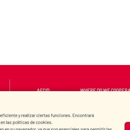
AECID
WHERE DO WE COOPER
PRESS ROOM
CULTURE AND SCIEN
iciente y realizar ciertas funciones. Encontrará
en las políticas de cookies.
an en su navegador, ya que son esenciales para permitir las