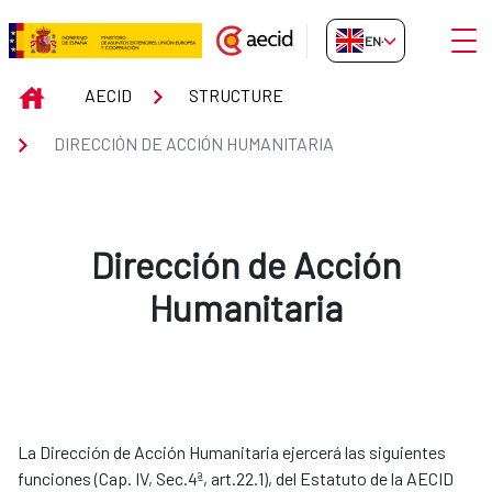
Skip to Main Content
Open
EN-GB
Dirección de Acción Humanitari
INICIO
AECID
STRUCTURE
DIRECCIÓN DE ACCIÓN HUMANITARIA
Dirección de Acción
Humanitaria
La Dirección de Acción Humanitaria ejercerá las siguientes
funciones (Cap. IV, Sec.4ª, art.22.1), del Estatuto de la AECID