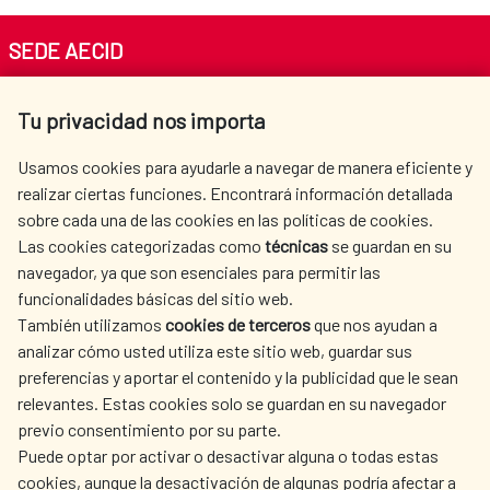
SEDE AECID
Av. Reyes Católicos 4 - 28040 Madrid
Tu privacidad nos importa
Tel. +34 900 20 30 54​​​​​​​
centro.informacion@aecid.es
Usamos cookies para ayudarle a navegar de manera eficiente y
realizar ciertas funciones. Encontrará información detallada
sobre cada una de las cookies en las políticas de cookies.
AECID
WHERE DO WE COOPERATE?
Las cookies categorizadas como
técnicas
se guardan en su
SPANISH HUMANITARIAN
PRESS ROOM
navegador, ya que son esenciales para permitir las
ACTION
funcionalidades básicas del sitio web.
CULTURE AND SCIENCE
LIBRARY
También utilizamos
cookies de terceros
que nos ayudan a
analizar cómo usted utiliza este sitio web, guardar sus
preferencias y aportar el contenido y la publicidad que le sean
relevantes. Estas cookies solo se guardan en su navegador
previo consentimiento por su parte.
Puede optar por activar o desactivar alguna o todas estas
OUR SOCIAL MEDIA
cookies, aunque la desactivación de algunas podría afectar a