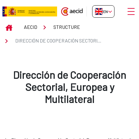
Skip to Main Content
Open
EN-GB
Dirección de Cooperación Sectori
INICIO
AECID
STRUCTURE
DIRECCIÓN DE COOPERACIÓN SECTORIAL, EUROPEA Y MULTILATERAL
Dirección de Cooperación
Sectorial, Europea y
Multilateral