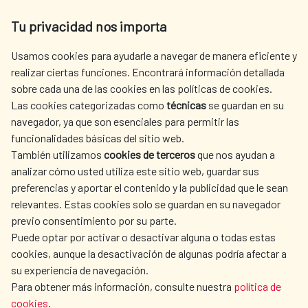
Av. Reyes Católicos 4 - 28040 Madrid
Tu privacidad nos importa
Tel. +34 900 20 30 54​​​​​​​
centro.informacion@aecid.es
Usamos cookies para ayudarle a navegar de manera eficiente y
realizar ciertas funciones. Encontrará información detallada
sobre cada una de las cookies en las políticas de cookies.
AECID
WHERE DO WE COOPERATE?
Las cookies categorizadas como
técnicas
se guardan en su
SPANISH HUMANITARIAN
PRESS ROOM
navegador, ya que son esenciales para permitir las
ACTION
funcionalidades básicas del sitio web.
CULTURE AND SCIENCE
LIBRARY
También utilizamos
cookies de terceros
que nos ayudan a
analizar cómo usted utiliza este sitio web, guardar sus
preferencias y aportar el contenido y la publicidad que le sean
relevantes. Estas cookies solo se guardan en su navegador
previo consentimiento por su parte.
Puede optar por activar o desactivar alguna o todas estas
OUR SOCIAL MEDIA
cookies, aunque la desactivación de algunas podría afectar a
su experiencia de navegación.
Para obtener más información, consulte nuestra
política de
cookies
.