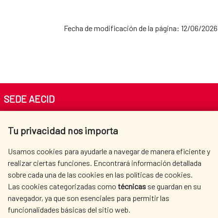
Fecha de modificación de la página: 12/06/2026
SEDE AECID
Av. Reyes Católicos 4 - 28040 Madrid
Tu privacidad nos importa
Tel. +34 900 20 30 54​​​​​​​
centro.informacion@aecid.es
Usamos cookies para ayudarle a navegar de manera eficiente y
realizar ciertas funciones. Encontrará información detallada
sobre cada una de las cookies en las políticas de cookies.
AECID
WHERE DO WE COOPERATE?
Las cookies categorizadas como
técnicas
se guardan en su
SPANISH HUMANITARIAN
PRESS ROOM
navegador, ya que son esenciales para permitir las
ACTION
funcionalidades básicas del sitio web.