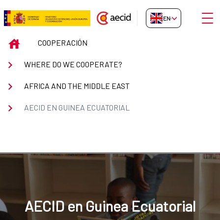
Skip to Main Content
Open
EN-GB
AECID en Guinea Ecuatorial
INICIO
COOPERACIÓN
WHERE DO WE COOPERATE?
AFRICA AND THE MIDDLE EAST
AECID EN GUINEA ECUATORIAL
AECID en Guinea Ecuatorial