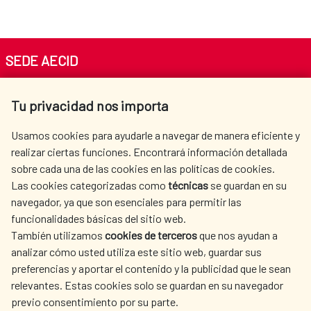
SEDE AECID
Av. Reyes Católicos 4 - 28040 Madrid
Tu privacidad nos importa
Tel. +34 900 20 30 54​​​​​​​
centro.informacion@aecid.es
Usamos cookies para ayudarle a navegar de manera eficiente y
realizar ciertas funciones. Encontrará información detallada
sobre cada una de las cookies en las políticas de cookies.
AECID
WHERE DO WE COOPERATE?
Las cookies categorizadas como
técnicas
se guardan en su
SPANISH HUMANITARIAN
PRESS ROOM
navegador, ya que son esenciales para permitir las
ACTION
funcionalidades básicas del sitio web.
CULTURE AND SCIENCE
LIBRARY
También utilizamos
cookies de terceros
que nos ayudan a
analizar cómo usted utiliza este sitio web, guardar sus
preferencias y aportar el contenido y la publicidad que le sean
relevantes. Estas cookies solo se guardan en su navegador
previo consentimiento por su parte.