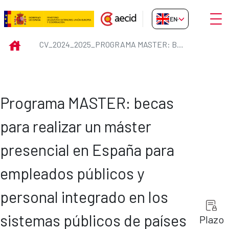
Skip to Main Content
Open
EN-GB
CV_2024_2025_Programa MASTER: b
INICIO
CV_2024_2025_PROGRAMA MASTER: BECAS PARA REALIZAR MÁSTER PRESENCIAL EN ESPAÑA, INCLUIDOS EN LAS ESTRATEGIAS BILATERALES DEL VIGENTE PLAN DIRECTOR DE LA COOPERACIÓN ESPAÑOLA
Programa MASTER: becas
para realizar un máster
presencial en España para
empleados públicos y
personal integrado en los
sistemas públicos de países
Plazo