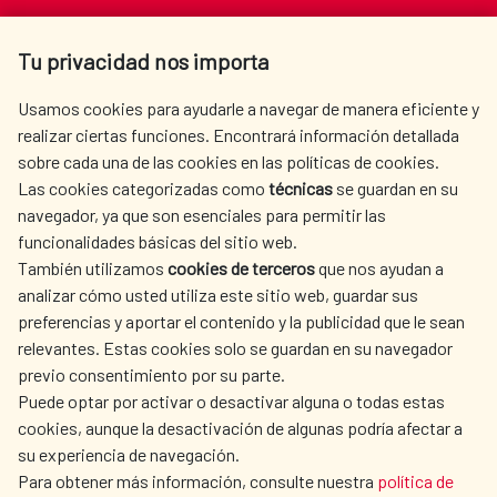
Av. Reyes Católicos 4 - 28040 Madrid
Tu privacidad nos importa
Tel. +34 900 20 30 54​​​​​​​
centro.informacion@aecid.es
Usamos cookies para ayudarle a navegar de manera eficiente y
realizar ciertas funciones. Encontrará información detallada
sobre cada una de las cookies en las políticas de cookies.
AECID
WHERE DO WE COOPERATE?
Las cookies categorizadas como
técnicas
se guardan en su
SPANISH HUMANITARIAN
PRESS ROOM
navegador, ya que son esenciales para permitir las
ACTION
funcionalidades básicas del sitio web.
También utilizamos
CULTURE AND SCIENCE
cookies de terceros
que nos ayudan a
LIBRARY
analizar cómo usted utiliza este sitio web, guardar sus
preferencias y aportar el contenido y la publicidad que le sean
relevantes. Estas cookies solo se guardan en su navegador
previo consentimiento por su parte.
Puede optar por activar o desactivar alguna o todas estas
OUR SOCIAL MEDIA
cookies, aunque la desactivación de algunas podría afectar a
su experiencia de navegación.
Para obtener más información, consulte nuestra
política de