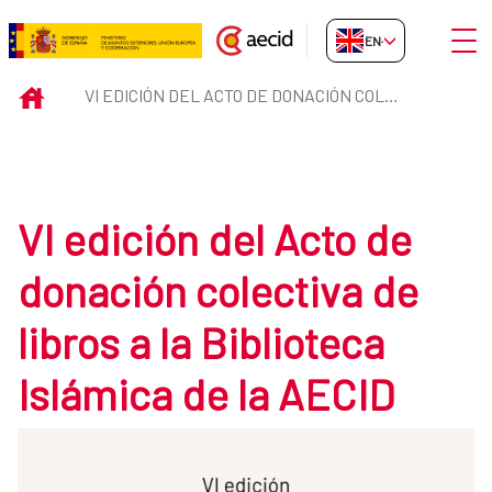
Skip to Main Content
Open
EN-GB
VI edición del Acto de donación c
INICIO
VI EDICIÓN DEL ACTO DE DONACIÓN COLECTIVA DE LIBROS A LA BIBLIOTECA ISLÁMICA DE LA AECID
VI edición del Acto de
donación colectiva de
libros a la Biblioteca
Islámica de la AECID