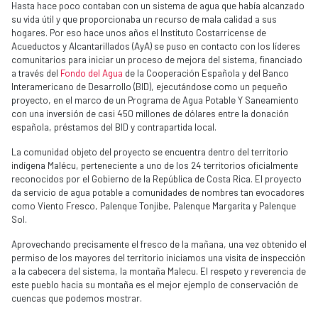
Hasta hace poco contaban con un sistema de agua que había alcanzado
su vida útil y que proporcionaba un recurso de mala calidad a sus
hogares. Por eso hace unos años el Instituto Costarricense de
Acueductos y Alcantarillados (AyA) se puso en contacto con los líderes
comunitarios para iniciar un proceso de mejora del sistema, financiado
a través del
Fondo del Agua
de la Cooperación Española y del Banco
Interamericano de Desarrollo (BID), ejecutándose como un pequeño
proyecto, en el marco de un Programa de Agua Potable Y Saneamiento
con una inversión de casi 450 millones de dólares entre la donación
española, préstamos del BID y contrapartida local.
La comunidad objeto del proyecto se encuentra dentro del territorio
indígena Malécu, perteneciente a uno de los 24 territorios oficialmente
reconocidos por el Gobierno de la República de Costa Rica. El proyecto
da servicio de agua potable a comunidades de nombres tan evocadores
como Viento Fresco, Palenque Tonjibe, Palenque Margarita y Palenque
Sol.
​Aprovechando precisamente el fresco de la mañana, una vez obtenido el
permiso de los mayores del territorio iniciamos una visita de inspección
a la cabecera del sistema, la montaña Malecu. El respeto y reverencia de
este pueblo hacia su montaña es el mejor ejemplo de conservación de
cuencas que podemos mostrar.