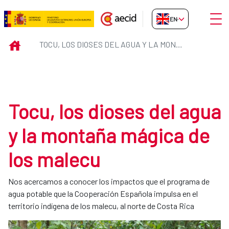
Skip to Main Content
Open
EN-GB
Tocu, los dioses del agua y la m
INICIO
TOCU, LOS DIOSES DEL AGUA Y LA MONTAÑA MÁGICA DE LOS MALECU
Tocu, los dioses del agua
y la montaña mágica de
los malecu
Nos acercamos a conocer los impactos que el programa de
agua potable que la Cooperación Española impulsa en el
territorio indígena de los malecu, al norte de Costa Rica