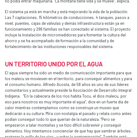
no podía entrar maquinaria. "La montaña tiene vida y se mueve", explica.
El sistema ya está en marcha y está mejorando la vida de la población.
Las 7 captaciones, 15 kilómetros de conducciones, 4 tanques, pasos a
nivel, puentes, cajas de válvulas y demás infraestructura están ya en
funcionamiento y 296 familias se han conectado al sistema. El proyecto
incluye la instalación de micromedidores para fomentar la cultura del
ahorro y se ha acompañado de formación a la comunidad y de
fortalecimiento de las instituciones responsables del sistema. ​
UN TERRITORIO UNIDO POR EL AGUA
El agua siempre ha sido un medio de comunicación importante para que
los malecu se moviesen en el territorio, para conseguir alimentos y para
el consumo humano. Alfredo Acosta, de 58 años es uno de sus líderes
comunitarios y actualmente preside la Asociación de Desarrollo Integral
Indígena. "En la cabecera de los ríos habita Tocu, el dios malecu, por
eso para nosotros es muy importante el agua", dice en un fuerte día de
calor mientras contemplamos como se construye un museo que
dedicarán a su cultura. Mira con nostalgia el pasado y relata como antes
podían conseguir todo lo que querían de la naturaleza. "Pero se
empezaron a talar montañas y se hizo difícil sobrevivir y conseguir
alimentos. Hoy intentamos concienciar de que hay que sembrar árboles,
proteger la orilla de los ríos, y evitar la contaminación". También está