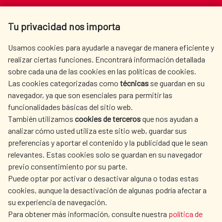
Av. Reyes Católicos 4 - 28040 Madrid
Tu privacidad nos importa
Tel. +34 900 20 30 54​​​​​​​
centro.informacion@aecid.es
Usamos cookies para ayudarle a navegar de manera eficiente y
realizar ciertas funciones. Encontrará información detallada
sobre cada una de las cookies en las políticas de cookies.
AECID
WHERE DO WE COOPERATE?
Las cookies categorizadas como
técnicas
se guardan en su
SPANISH HUMANITARIAN
PRESS ROOM
navegador, ya que son esenciales para permitir las
ACTION
funcionalidades básicas del sitio web.
CULTURE AND SCIENCE
LIBRARY
También utilizamos
cookies de terceros
que nos ayudan a
analizar cómo usted utiliza este sitio web, guardar sus
preferencias y aportar el contenido y la publicidad que le sean
relevantes. Estas cookies solo se guardan en su navegador
previo consentimiento por su parte.
Puede optar por activar o desactivar alguna o todas estas
OUR SOCIAL MEDIA
cookies, aunque la desactivación de algunas podría afectar a
su experiencia de navegación.
Para obtener más información, consulte nuestra
política de