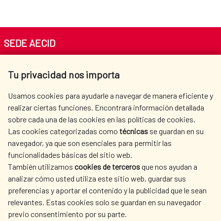
SEDE AECID
Av. Reyes Católicos 4 - 28040 Madrid
Tu privacidad nos importa
Tel. +34 900 20 30 54​​​​​​​
centro.informacion@aecid.es
Usamos cookies para ayudarle a navegar de manera eficiente y
realizar ciertas funciones. Encontrará información detallada
sobre cada una de las cookies en las políticas de cookies.
AECID
WHERE DO WE COOPERATE?
Las cookies categorizadas como
técnicas
se guardan en su
SPANISH HUMANITARIAN
PRESS ROOM
navegador, ya que son esenciales para permitir las
ACTION
funcionalidades básicas del sitio web.
CULTURE AND SCIENCE
LIBRARY
También utilizamos
cookies de terceros
que nos ayudan a
analizar cómo usted utiliza este sitio web, guardar sus
preferencias y aportar el contenido y la publicidad que le sean
relevantes. Estas cookies solo se guardan en su navegador
previo consentimiento por su parte.