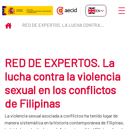
Skip to Main Content
Open
EN-GB
RED DE EXPERTOS. La lucha contra
INICIO
RED DE EXPERTOS. LA LUCHA CONTRA LA VIOLENCIA SEXUAL EN LOS CONFLICTOS DE FILIPINAS
RED DE EXPERTOS. La
lucha contra la violencia
sexual en los conflictos
de Filipinas
La violencia sexual asociada a conflictos ha tenido lugar de
manera sistemática en la historia contemporánea de Filipinas,