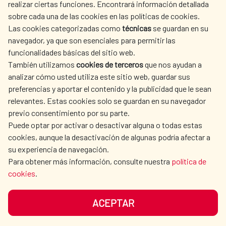
realizar ciertas funciones. Encontrará información detallada
sobre cada una de las cookies en las políticas de cookies.
AECID
WHERE DO WE COOPERATE?
Las cookies categorizadas como
técnicas
se guardan en su
SPANISH HUMANITARIAN
PRESS ROOM
navegador, ya que son esenciales para permitir las
ACTION
funcionalidades básicas del sitio web.
CULTURE AND SCIENCE
LIBRARY
También utilizamos
cookies de terceros
que nos ayudan a
analizar cómo usted utiliza este sitio web, guardar sus
preferencias y aportar el contenido y la publicidad que le sean
relevantes. Estas cookies solo se guardan en su navegador
previo consentimiento por su parte.
Puede optar por activar o desactivar alguna o todas estas
OUR SOCIAL MEDIA
cookies, aunque la desactivación de algunas podría afectar a
su experiencia de navegación.
Para obtener más información, consulte nuestra
política de
cookies
.
ACEPTAR
TERMS OF USE
DATA PROTECTION
COOKIE POLICY
BROWSING GUIDE