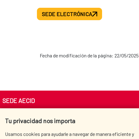
SEDE ELECTRÓNICA
Fecha de modificación de la página: 22/05/2025
SEDE AECID
Av. Reyes Católicos 4 - 28040 Madrid
Tu privacidad nos importa
Tel. +34 900 20 30 54​​​​​​​
centro.informacion@aecid.es
Usamos cookies para ayudarle a navegar de manera eficiente y