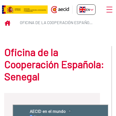
Skip to Main Content
Open
EN-GB
Oficina de la Cooperación Españ
INICIO
OFICINA DE LA COOPERACIÓN ESPAÑOLA: SENEGAL
Oficina de la
Cooperación Española:
Senegal