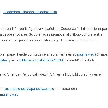
al:
cuadernoshispanoamericanos.com
.
 en 1948 por la Agencia Española de Cooperación Internacional par
da desde entonces. Su objetivo es promover el diálogo cultural entre
e encuentro para la creación literaria y el pensamiento en lengua
omo en papel. Puede consultarse íntegramente en su
página web
(últimos
iales
y en la
Biblioteca Digital de la AECID
(desde 1948 hasta la
anic American Periodical Index (HAPI), en la MLB Bibliography y en el
 en
suscripciones@lapanoplia.com
o contactar con
rmulario web
.