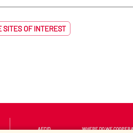
 SITES OF INTEREST
AECID
WHERE DO WE COOPER