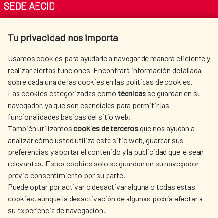
SEDE AECID
Av. Reyes Católicos 4 - 28040 Madrid
Tu privacidad nos importa
Tel. +34 900 20 30 54​​​​​​​
centro.informacion@aecid.es
Usamos cookies para ayudarle a navegar de manera eficiente y
realizar ciertas funciones. Encontrará información detallada
sobre cada una de las cookies en las políticas de cookies.
AECID
WHERE DO WE COOPERATE?
Las cookies categorizadas como
técnicas
se guardan en su
SPANISH HUMANITARIAN
PRESS ROOM
navegador, ya que son esenciales para permitir las
ACTION
funcionalidades básicas del sitio web.
CULTURE AND SCIENCE
LIBRARY
También utilizamos
cookies de terceros
que nos ayudan a
analizar cómo usted utiliza este sitio web, guardar sus
preferencias y aportar el contenido y la publicidad que le sean
relevantes. Estas cookies solo se guardan en su navegador
previo consentimiento por su parte.
Puede optar por activar o desactivar alguna o todas estas
OUR SOCIAL MEDIA
cookies, aunque la desactivación de algunas podría afectar a
su experiencia de navegación.