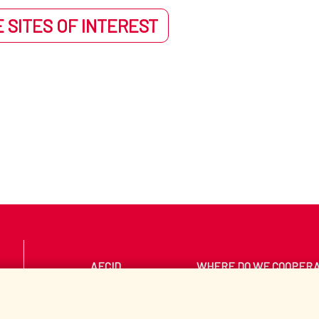
 SITES OF INTEREST
AECID
WHERE DO WE COOPER