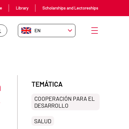
ce
Library
Scholarships and Lectoreships
EN-GB
Open menu
 aumentando fondos para sida, ma
n
TEMÁTICA
,
COOPERACIÓN PARA EL
DESARROLLO
SALUD