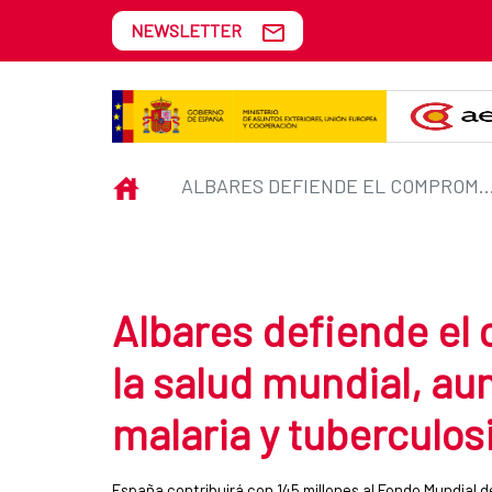
Skip to Main Content
NEWSLETTER
Albares defiende el compromiso 
INICIO
ALBARES DEFIENDE EL COMPROMISO DE ESPAÑA CON LA SALUD MUNDIAL, AUMENTANDO FONDOS PARA SIDA,
Albares defiende el
la salud mundial, a
malaria y tuberculos
España contribuirá con 145 millones al Fondo Mundial de