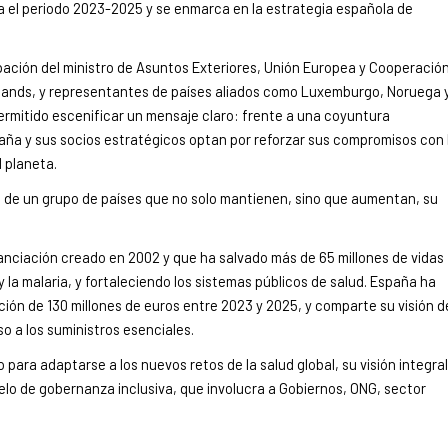
 el periodo 2023-2025 y se enmarca en la estrategia española de
ipación del ministro de Asuntos Exteriores, Unión Europea y Cooperación
 Sands, y representantes de países aliados como Luxemburgo, Noruega 
ermitido escenificar un mensaje claro: frente a una coyuntura
aña y sus socios estratégicos optan por reforzar sus compromisos con 
l planeta.
a de un grupo de países que no solo mantienen, sino que aumentan, su
anciación creado en 2002 y que ha salvado más de 65 millones de vidas
 la malaria, y fortaleciendo los sistemas públicos de salud. España ha
ución de 130 millones de euros entre 2023 y 2025, y comparte su visión d
so a los suministros esenciales.
para adaptarse a los nuevos retos de la salud global, su visión integral
delo de gobernanza inclusiva, que involucra a Gobiernos, ONG, sector