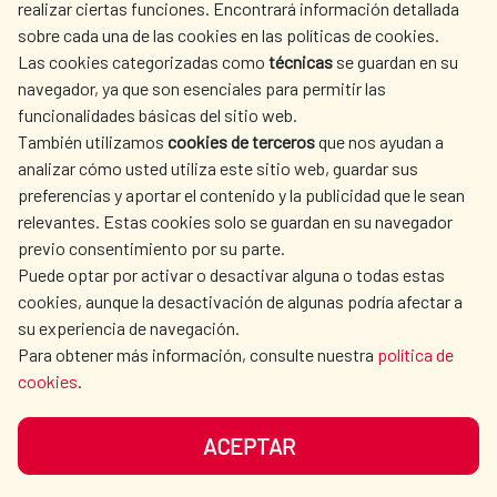
realizar ciertas funciones. Encontrará información detallada
sobre cada una de las cookies en las políticas de cookies.
AECID
WHERE DO WE COOPERATE?
Las cookies categorizadas como
técnicas
se guardan en su
SPANISH HUMANITARIAN
PRESS ROOM
navegador, ya que son esenciales para permitir las
ACTION
funcionalidades básicas del sitio web.
CULTURE AND SCIENCE
LIBRARY
También utilizamos
cookies de terceros
que nos ayudan a
analizar cómo usted utiliza este sitio web, guardar sus
preferencias y aportar el contenido y la publicidad que le sean
relevantes. Estas cookies solo se guardan en su navegador
previo consentimiento por su parte.
Puede optar por activar o desactivar alguna o todas estas
OUR SOCIAL MEDIA
cookies, aunque la desactivación de algunas podría afectar a
su experiencia de navegación.
Para obtener más información, consulte nuestra
política de
cookies
.
ACEPTAR
TERMS OF USE
DATA PROTECTION
COOKIE POLICY
BROWSING GUIDE