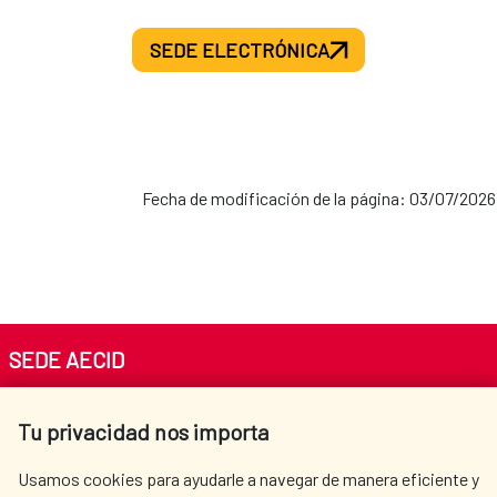
SEDE ELECTRÓNICA
Fecha de modificación de la página: 03/07/2026
SEDE AECID
Av. Reyes Católicos 4 - 28040 Madrid
Tu privacidad nos importa
Tel. +34 900 20 30 54​​​​​​​
centro.informacion@aecid.es
Usamos cookies para ayudarle a navegar de manera eficiente y