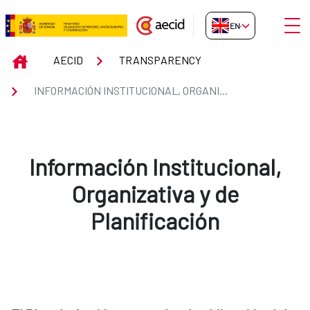
Skip to Main Content
Open
EN-GB
Información Institucional, Organi
INICIO
AECID
TRANSPARENCY
INFORMACIÓN INSTITUCIONAL, ORGANIZATIVA Y DE PLANIFICACIÓN
Información Institucional,
Organizativa y de
Planificación