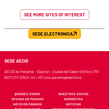
SEE MORE SITES OF INTEREST
SEDE.ELECTRONICA
SEDE AECID
AECID en Panamá - Clayton - Ciudad del Saber Edificio 179 -
(507) 317-0343 / 44 / 45 | oce.panama@aecid.es
QUIÉNES SOMOS
NUESTROS SOCIOS
OFICINA EN PANAMÁ
NORMATIVA
AECID EN PANAMÁ
NOTICIAS