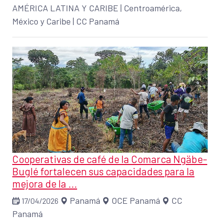
AMÉRICA LATINA Y CARIBE
|
Centroamérica,
México y Caribe
|
CC Panamá
Cooperativas de café de la Comarca Ngäbe-
Buglé fortalecen sus capacidades para la
mejora de la ...
Panamá
OCE Panamá
CC
17/04/2026
Panamá