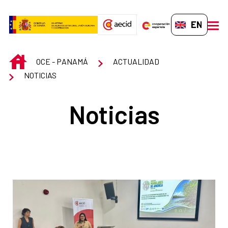
Skip to Main Content
EN-GB
men
INICIO
OCE - PANAMÁ
ACTUALIDAD
NOTICIAS
Noticias