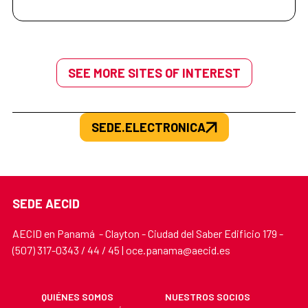
SEE MORE SITES OF INTEREST
SEDE.ELECTRONICA
SEDE AECID
AECID en Panamá - Clayton - Ciudad del Saber Edificio 179 -
(507) 317-0343 / 44 / 45 | oce.panama@aecid.es
QUIÉNES SOMOS
NUESTROS SOCIOS