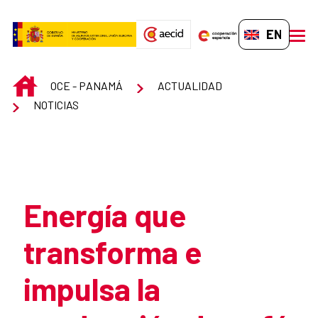
Skip to Main Content
EN-GB
men
INICIO
OCE - PANAMÁ
ACTUALIDAD
NOTICIAS
Atrás
Energía que
transforma e
impulsa la