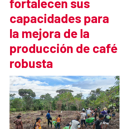
fortalecen sus
capacidades para
la mejora de la
producción de café
robusta
Summary of the news