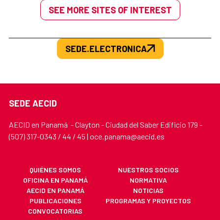
SEE MORE SITES OF INTEREST
SEDE.ELECTRONICA
SEDE AECID
AECID en Panamá - Clayton - Ciudad del Saber Edificio 179 -
(507) 317-0343 / 44 / 45 | oce.panama@aecid.es
QUIÉNES SOMOS
NUESTROS SOCIOS
OFICINA EN PANAMÁ
NORMATIVA
AECID EN PANAMÁ
NOTICIAS
PUBLICACIONES
PROGRAMAS Y PROYECTOS
CONVOCATORIAS