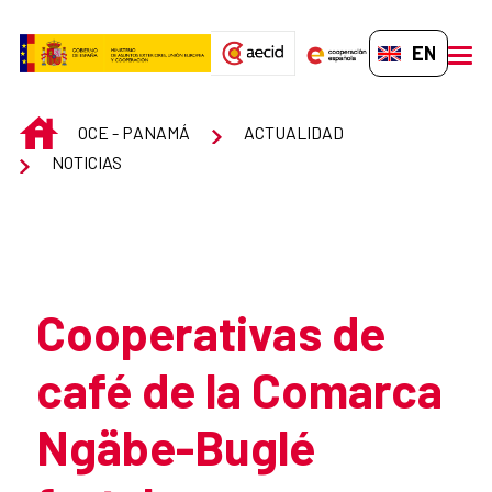
Skip to Main Content
EN-GB
men
INICIO
OCE - PANAMÁ
ACTUALIDAD
NOTICIAS
Atrás
Cooperativas de
café de la Comarca
Ngäbe-Buglé