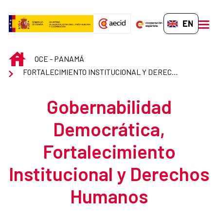
Skip to Main Content
EN-GB
men
INICIO
OCE - PANAMÁ
FORTALECIMIENTO INSTITUCIONAL Y DERECHOS HUMANOS
Gobernabilidad
Democrática,
Fortalecimiento
Institucional y Derechos
Humanos