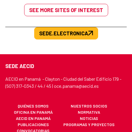
SEE MORE SITES OF INTEREST
SEDE.ELECTRONICA
SEDE AECID
AECID en Panamá - Clayton - Ciudad del Saber Edificio 179 -
(507) 317-0343 / 44 / 45 | oce.panama@aecid.es
QUIÉNES SOMOS
NUESTROS SOCIOS
OFICINA EN PANAMÁ
NORMATIVA
AECID EN PANAMÁ
NOTICIAS
PUBLICACIONES
PROGRAMAS Y PROYECTOS
CONVOCATORIAS