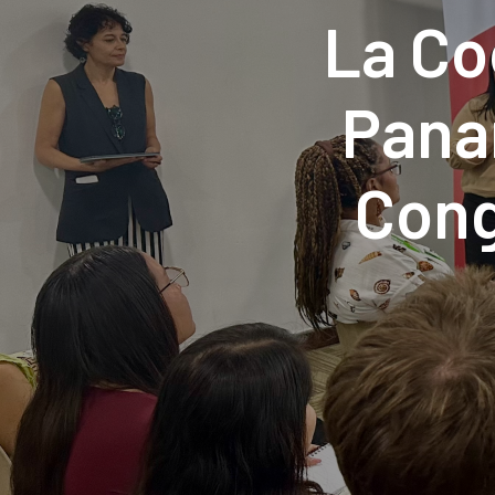
La Co
Panam
Cong
Améric
bas