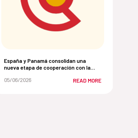
lsando soluciones basadas en la naturaleza:
 su liderazgo para la mejora de la gestión de los Gran
España y Panamá consolidan una nueva etapa de cooper
España y Panamá consolidan una
nueva etapa de cooperación con la
Alianza para el Desarrollo Sostenible
Date of the news::
05/06/2026
READ MORE
2026–2030