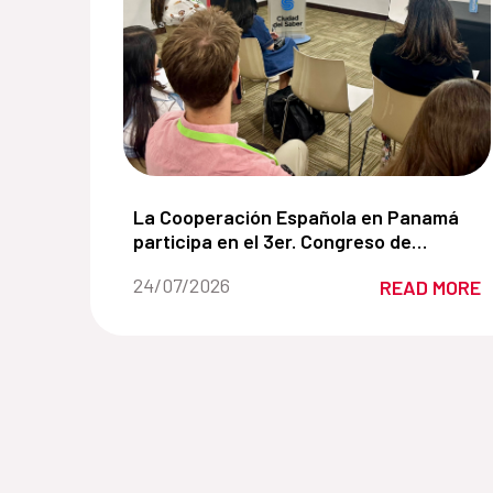
La Cooperación Española en Panamá parti
La Cooperación Española en Panamá
participa en el 3er. Congreso de
Manglares de América impulsando
Date of the news::
24/07/2026
READ MORE
soluciones basadas en la naturaleza