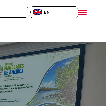
EN-GB
menú móvil a