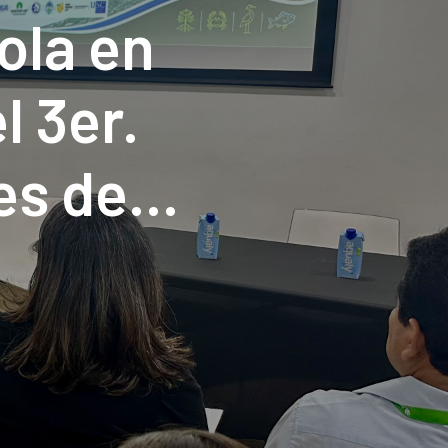
ola en
l 3er.
es de
uciones
leza