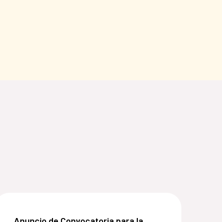
 lleva la Oficina de Cooperación Española en Panamá (OC
de especialista en Comunicación para el Desarrollo:
Anuncio de Convocatoria para la Contratación de Ser
Anuncio de Convocatoria para la