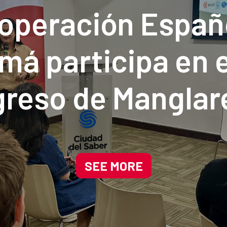
operación Españ
á participa en e
reso de Manglar
a impulsando sol
adas en la natura
SEE MORE