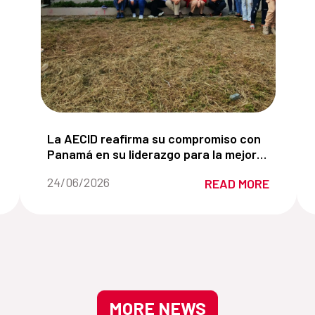
cipa en el 3er. Congreso de Manglares de América impu
La AECID reafirma su compromiso con Panamá en
La AECID reafirma su compromiso con
Panamá en su liderazgo para la mejora
de la gestión de los Grandes Bosques
Date of the news::
24/06/2026
READ MORE
de Mesoamérica.
MORE NEWS