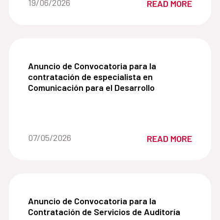
Date of the news::
19/06/2026
READ MORE
Desarrollo (AECID).
Anuncio de Convocatoria para la contratación de
Anuncio de Convocatoria para la
contratación de especialista en
Comunicación para el Desarrollo
Date of the news::
07/05/2026
READ MORE
Anuncio de Convocatoria para la Contratación de
Anuncio de Convocatoria para la
Contratación de Servicios de Auditoría