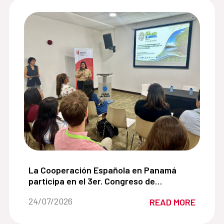
 de cooperación con la Alianza para el Desarrollo Sos
La Cooperación Española en Panamá participa en
La Cooperación Española en Panamá
participa en el 3er. Congreso de
Manglares de América impulsando
Date of the news::
24/07/2026
READ MORE
soluciones basadas en la naturaleza