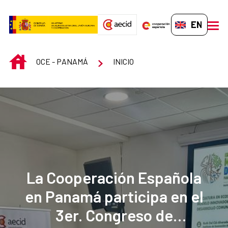
Skip to Main Content
EN-GB
men
INICIO
OCE - PANAMÁ
INICIO
La Cooperación Española
en Panamá participa en el
3er. Congreso de