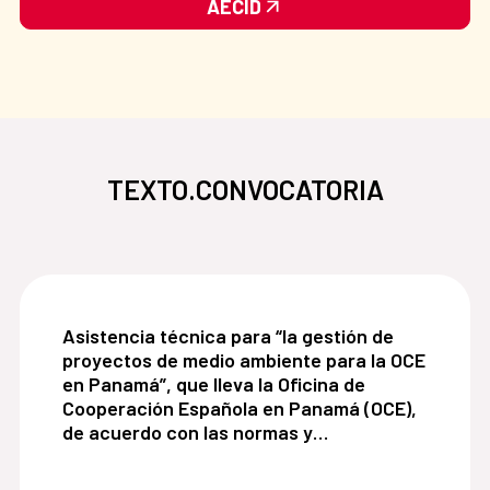
AECID
TEXTO.CONVOCATORIA
Asistencia técnica para “la gestión de proyecto
Asistencia técnica para “la gestión de
proyectos de medio ambiente para la OCE
en Panamá”, que lleva la Oficina de
Cooperación Española en Panamá (OCE),
de acuerdo con las normas y
procedimiento de la Agencia Española de
Cooperación Internacional para el