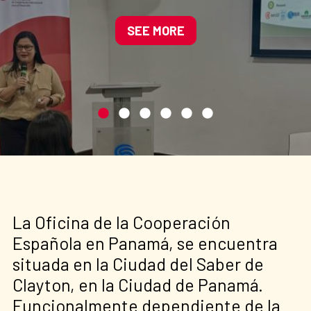
Manglares de América
impulsando soluciones
SEE MORE
basadas en la naturaleza
La Oficina de la Cooperación
Española en Panamá, se encuentra
situada en la Ciudad del Saber de
Clayton, en la Ciudad de Panamá.
Funcionalmente dependiente de la