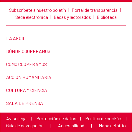
Subscríbete a nuestro boletín
|
Portal de transparencia
|
Sede electrónica
|
Becas y lectorados
|
Biblioteca
LINK TO THE WEBSITE:
LA AECID
LINK TO THE WEBSITE:
DÓNDE COOPERAMOS
LINK TO THE WEBSITE:
CÓMO COOPERAMOS
LINK TO THE WEBSITE:
ACCIÓN HUMANITARIA
LINK TO THE WEBSITE:
CULTURA Y CIENCIA
LINK TO THE WEBSITE:
SALA DE PRENSA
Link to the website:
Link to the website:
Link to the website:
Aviso legal
|
Protección de datos
|
Política de cookies
|
Link to the website:
Link to the website:
Link to the webs
Guía de navegación
|
Accesibilidad
|
Mapa del sitio