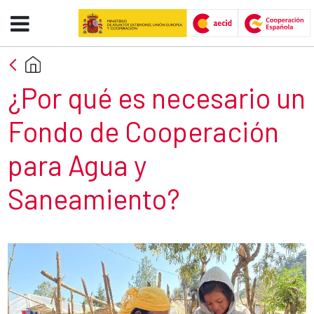
Contexto - AECID -FCAS
Skip to Main Content
Section title
¿Por qué es necesario un
Fondo de Cooperación
para Agua y
Saneamiento?