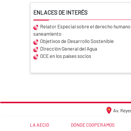
ENLACES DE INTERÉS
Relator Especial sobre el derecho humano a
saneamiento
Objetivos de Desarrollo Sostenible
Dirección General del Agua
OCE en los países socios
Av. Reyes
LINK TO THE WEBSITE:
LINK TO THE WEBSITE:
LA AECID
DÓNDE COOPERAMOS