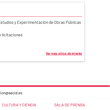
Estudios y Experimentación de Obras Públicas
 licitaciones
Ver más sitios de interés
cion@aecid.es
LINK TO THE WEBSITE:
LINK TO THE WEBSITE:
CULTURA Y CIENCIA
SALA DE PRENSA