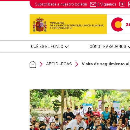
Visita de seguimiento al progra
Síguenos
Subscríbete a nuestro boletín
|
Skip to Main Content
QUÉ ES EL FONDO
CÓMO TRABAJAMOS
AECID -FCAS
Visita de seguimiento a