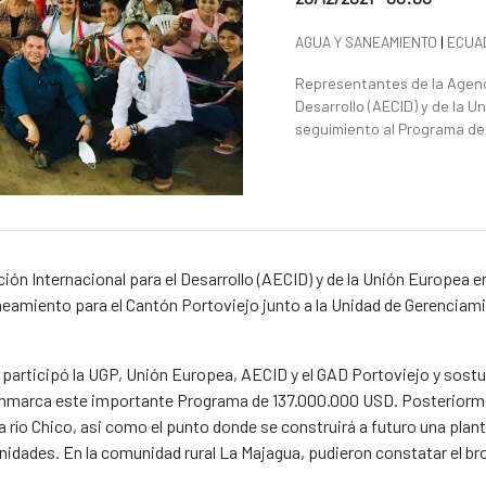
News categories
AGUA Y SANEAMIENTO
|
ECUA
Summary of the news
Representantes de la Agenc
Desarrollo (AECID) y de la U
seguimiento al Programa de
n Internacional para el Desarrollo (AECID) y de la Unión Europea e
neamiento para el Cantón Portoviejo junto a la Unidad de Gerenciam
 participó la UGP, Unión Europea, AECID y el GAD Portoviejo y sostu
e enmarca este importante Programa de 137.000.000 USD. Posteriorme
río Chico, asi como el punto donde se construirá a futuro una plan
idades. En la comunidad rural La Majagua, pudieron constatar el bro