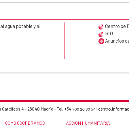
l agua potable y al
Centro de 
BID
Anuncios de
 Católicos 4 - 28040 Madrid - Tel. +34
|
centro.informa
900 20 30 54
AECID contact details
LINK TO THE WEBSITE:
LINK TO THE WEBSITE:
CÓMO COOPERAMOS
ACCIÓN HUMANITARIA