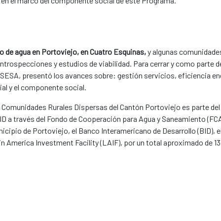
a en el marco del componente social de este Programa.
o de agua en Portoviejo, en Cuatro Esquinas,
y algunas comunidades
n introspecciones y estudios de viabilidad. Para cerrar y como parte 
SESA, presentó los avances sobre: gestión servicios, eficiencia en
al y el componente social.
s Comunidades Rurales Dispersas del Cantón Portoviejo es parte de
CID a través del Fondo de Cooperación para Agua y Saneamiento (FCA
icipio de Portoviejo, el Banco Interamericano de Desarrollo (BID),
tin America Investment Facility (LAIF), por un total aproximado de 1