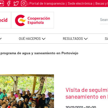
ma de agua y saneamiento en Port
Portal de transparencia
Sede electrónica
Becas y 
|
|
|
Se
QUÉ HACEMOS
RESULTADOS
S
l programa de agua y saneamiento en Portoviejo
News title
Visita de seguim
saneamiento en 
Date of publication of the
20/12/2021 - 00:00