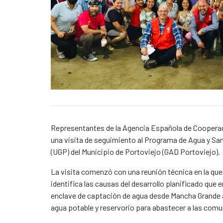
Caption:
News content
Representantes de la Agencia Española de Cooperació
una visita de seguimiento al Programa de Agua y Sa
(UGP) del Municipio de Portoviejo (GAD Portoviejo).
La visita comenzó con una reunión técnica en la que
identifica las causas del desarrollo planificado qu
enclave de captación de agua desde Mancha Grande a 
agua potable y reservorio para abastecer a las comun