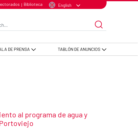
oviejo - AECID -FCAS
lectorados
Biblioteca
|
English
arch Bar
ALA DE PRENSA
TABLÓN DE ANUNCIOS
iento al programa de agua y
Portoviejo
 news item